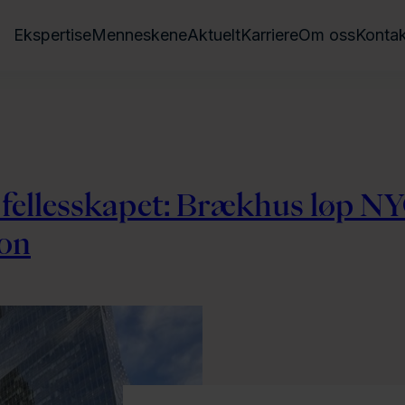
Ekspertise
Menneskene
Aktuelt
Karriere
Om oss
Kontak
i fellesskapet: Brækhus løp N
on