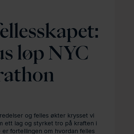
fellesskapet:
s løp NYC
athon
delser og felles økter krysset vi
ett lag og styrket tro på kraften i
 er fortellingen om hvordan felles