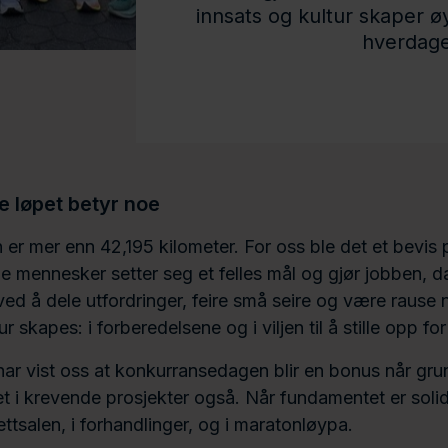
innsats og kultur skaper ø
hverdag
e løpet betyr noe
r mer enn 42,195 kilometer. For oss ble det et bevis
e mennesker setter seg et felles mål og gjør jobben, d
ved å dele utfordringer, feire små seire og være rause n
tur skapes: i forberedelsene og i viljen til å stille opp f
 har vist oss at konkurransedagen blir en bonus når gru
 det i krevende prosjekter også. Når fundamentet er sol
rettsalen, i forhandlinger, og i maratonløypa.