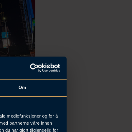
Om
iale mediefunksjoner og for å
 med partnerne våre innen
u har gjort tilgjengelig for