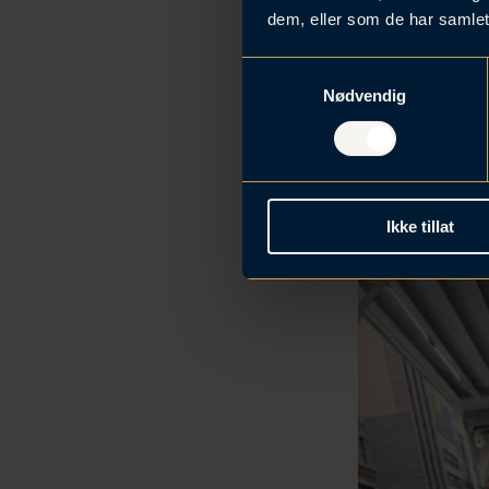
dem, eller som de har samlet
S
Nødvendig
a
m
t
y
k
Ikke tillat
k
e
v
a
l
g