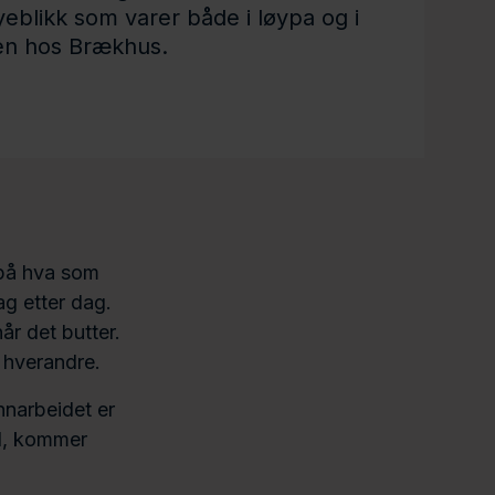
yeblikk som varer både i løypa og i
en hos Brækhus.
 på hva som
ag etter dag.
år det butter.
or hverandre.
nnarbeidet er
id, kommer