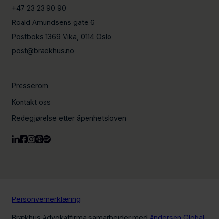
+47 23 23 90 90
Roald Amundsens gate 6
Postboks 1369 Vika, 0114 Oslo
post@braekhus.no
Presserom
Kontakt oss
Redegjørelse etter åpenhetsloven
Personvernerklæring
Brækhus Advokatfirma samarbeider med
Andersen Global
,