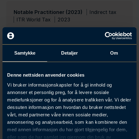
Notable Practitioner (2023)
Indirect tax
ITR World Tax
2023
Samtykke
Detaljer
Om
Denne nettsiden anvender cookies
Relaterte artikler
Vi bruker informasjonskapsler for å gi innhold og
annonser et personlig preg, for å levere sosiale
Se alle
mediefunksjoner og for å analysere trafikken vår. Vi deler
dessuten informasjon om hvordan du bruker nettstedet
vårt, med partnerne våre innen sosiale medier,
annonsering og analysearbeid, som kan kombinere den
med annen informasjon du har gjort tilgjengelig for dem,
eller som de har samlet inn gjennom din bruk av