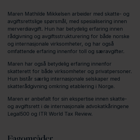
n
e
l
e
d
Maren Mathilde Mikkelsen arbeider med skatte- og
d
I
d
v
n
avgiftsrettslige spørsmål, med spesialisering innen
C
-
merverdiavgift. Hun har betydelig erfaring innen
a
p
rådgivning og avgiftsstrukturering for både norske
r
r
og internasjonale virksomheter, og har også
d
o
omfattende erfaring innenfor toll og særavgifter.
f
i
Maren har også betydelig erfaring innenfor
l
skatterett for både virksomheter og privatpersoner.
e
Hun bistår særlig internasjonale selskaper med
skatterådgivning omkring etablering i Norge.
Maren er anbefalt for sin ekspertise innen skatte-
og avgiftsrett i de internasjonale advokatkåringene
Legal500 og ITR World Tax Review.
Fagområder