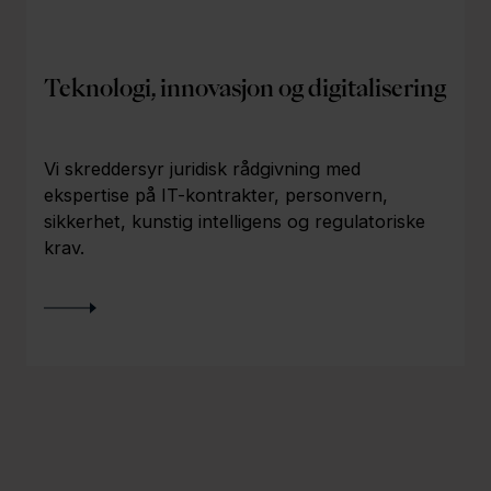
t
Teknologi, innovasjon og digitalisering
Vi skreddersyr juridisk rådgivning med
V
ekspertise på IT-kontrakter, personvern,
V
sikkerhet, kunstig intelligens og regulatoriske
krav.
f