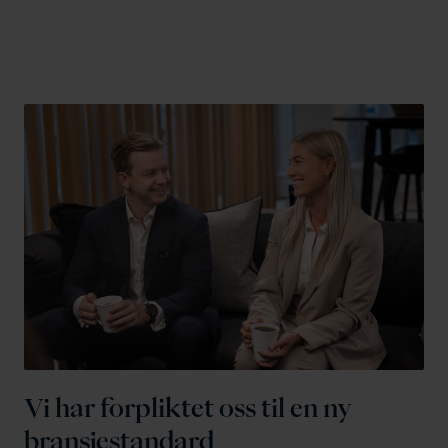
l
d
Vi har forpliktet oss til en ny
bransjestandard