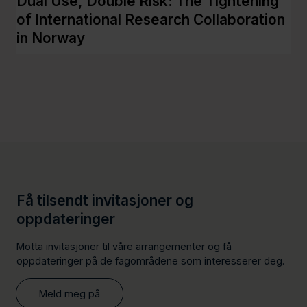
Dual Use, Double Risk: The Tightening
Fo
of International Research Collaboration
sa
in Norway
Få tilsendt invitasjoner og
oppdateringer
Motta invitasjoner til våre arrangementer og få
oppdateringer på de fagområdene som interesserer deg.
Meld meg på