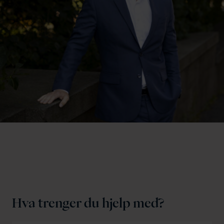
s
u
o
i
v
e
r
p
Hva trenger du hjelp med?
n
e
x