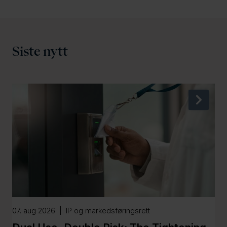
Siste nytt
n
e
x
t
07. aug 2026 | IP og markedsføringsrett
06.