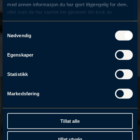
med annen informasjon du har gjort tilgjengelig for dem,
eller som de har samlet inn gjennom din bruk av
tjenestene deres.
S
Nødvendig
a
m
t
Egenskaper
y
k
k
Statistikk
e
v
Markedsføring
a
l
g
Tillat alle
tillat utvalg