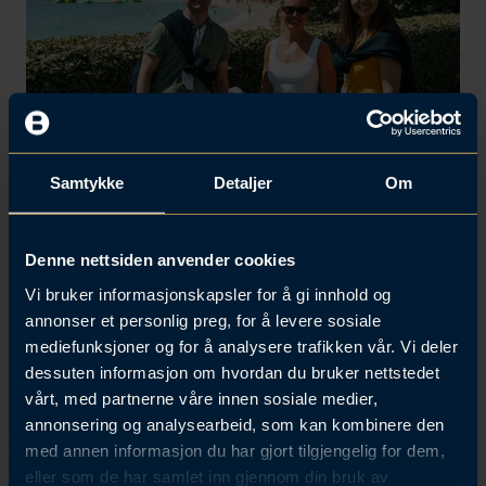
Samtykke
Detaljer
Om
Utviklingsmuligheter på tvers av
Denne nettsiden anvender cookies
landegrenser
Vi bruker informasjonskapsler for å gi innhold og
I Brækhus er internasjonal erfaring en del av
annonser et personlig preg, for å levere sosiale
karrieren – ikke bare et tillegg. Som en del av vårt
mediefunksjoner og for å analysere trafikken vår. Vi deler
globale nettverk får du muligheten til å delta på
dessuten informasjon om hvordan du bruker nettstedet
faglige samlinger, lederprogrammer og
vårt, med partnerne våre innen sosiale medier,
kulturutveksling med advokatfirmaer i hele verden.
annonsering og analysearbeid, som kan kombinere den
med annen informasjon du har gjort tilgjengelig for dem,
Du bygger kompetanse, nettverk og nye
eller som de har samlet inn gjennom din bruk av