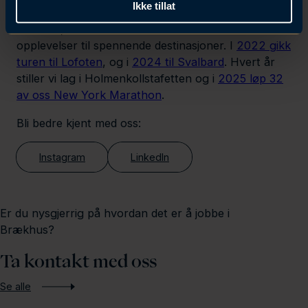
Ikke tillat
Vi har også en tradisjon for å reise på turer
sammen, hvor alle ansatte blir invitert til felles
opplevelser til spennende destinasjoner. I
2022 gikk
turen til Lofoten
, og i
2024 til Svalbard
. Hvert år
stiller vi lag i Holmenkollstafetten og i
2025 løp 32
av oss New York Marathon
.
Bli bedre kjent med oss:
Instagram
LinkedIn
Er du nysgjerrig på hvordan det er å jobbe i
Brækhus?
Ta kontakt med oss
Se alle