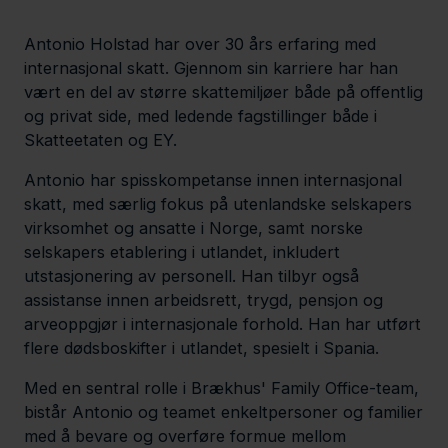
n
e
l
e
d
Antonio Holstad har over 30 års erfaring med
d
I
d
v
n
internasjonal skatt. Gjennom sin karriere har han
C
-
vært en del av større skattemiljøer både på offentlig
a
p
og privat side, med ledende fagstillinger både i
r
r
Skatteetaten og EY.
d
o
f
Antonio har spisskompetanse innen internasjonal
i
skatt, med særlig fokus på utenlandske selskapers
l
virksomhet og ansatte i Norge, samt norske
e
selskapers etablering i utlandet, inkludert
utstasjonering av personell. Han tilbyr også
assistanse innen arbeidsrett, trygd, pensjon og
arveoppgjør i internasjonale forhold. Han har utført
flere dødsboskifter i utlandet, spesielt i Spania.
Med en sentral rolle i Brækhus' Family Office-team,
bistår Antonio og teamet enkeltpersoner og familier
med å bevare og overføre formue mellom