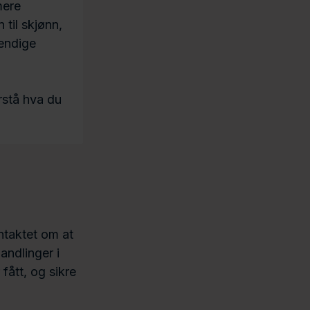
mere
 til skjønn,
vendige
rstå hva du
ontaktet om at
andlinger i
fått, og sikre