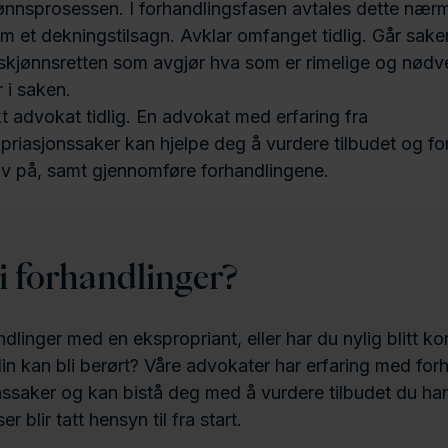
ønnsprosessen. I forhandlingsfasen avtales dette nær
m et dekningstilsagn. Avklar omfanget tidlig. Går saken
 skjønnsretten som avgjør hva som er rimelige og nød
r i saken.
t advokat tidlig. En advokat med erfaring fra
priasjonssaker kan hjelpe deg å vurdere tilbudet og fo
av på, samt gjennomføre forhandlingene.
i forhandlinger?
ndlinger med en ekspropriant, eller har du nylig blitt k
 kan bli berørt? Våre advokater har erfaring med forh
ssaker og kan bistå deg med å vurdere tilbudet du har 
er blir tatt hensyn til fra start.