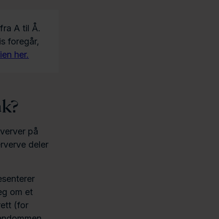
ra A til Å.
s foregår,
ien her.
ak?
rverver på
rverve deler
resenterer
seg om et
ett (for
 eiendommen.