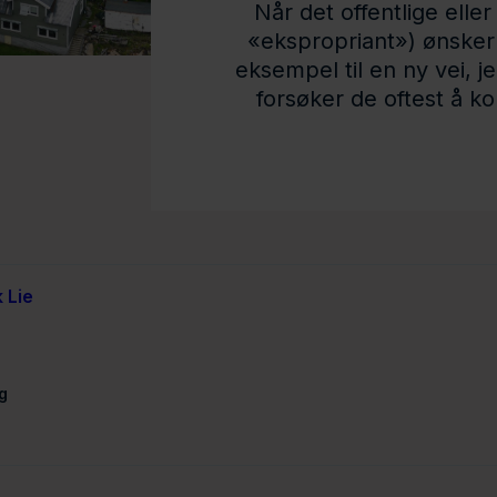
Når det offentlige elle
«ekspropriant») ønsker
eksempel til en ny vei, j
forsøker de oftest å k
 Lie
g