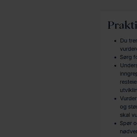
Prakti
Du tren
vurder
Sørg fo
Unders
inngre
restei
utvikl
Vurder
og stø
skal vu
Spør o
nødven