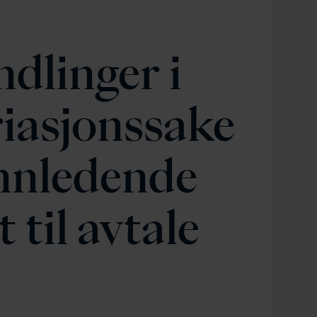
dlinger i
iasjonssake
innledende
 til avtale