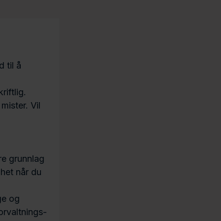
 til å
iftlig.
ister. Vil
re grunnlag
ghet når du
ge og
orvaltnings-