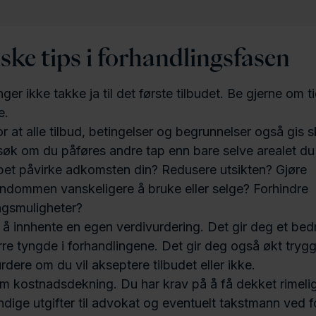
ske tips i forhandlingsfasen
ger ikke takke ja til det første tilbudet. Be gjerne om tid
e.
r at alle tilbud, betingelser og begrunnelser også gis skr
øk om du påføres andre tap enn bare selve arealet du m
pet påvirke adkomsten din? Redusere utsikten? Gjøre
endommen vanskeligere å bruke eller selge? Forhindre
ingsmuligheter?
 å innhente en egen verdivurdering. Det gir deg et bed
rre tyngde i forhandlingene. Det gir deg også økt tryg
rdere om du vil akseptere tilbudet eller ikke.
m kostnadsdekning. Du har krav på å få dekket rimeli
dige utgifter til advokat og eventuelt takstmann ved f