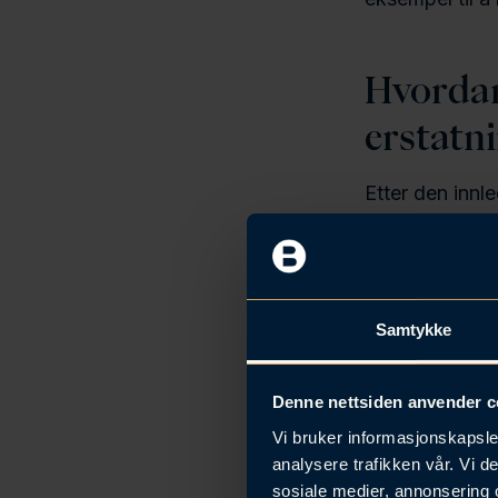
Hvordan
erstatn
Etter den innl
Grunnerververe
tapet du lider
Eventuelle rel
fordeler skal t
Samtykke
Det er viktig å 
forhandle, be
Denne nettsiden anvender c
Forhandlingspe
Vi bruker informasjonskapsler
analysere trafikken vår. Vi 
sosiale medier, annonsering 