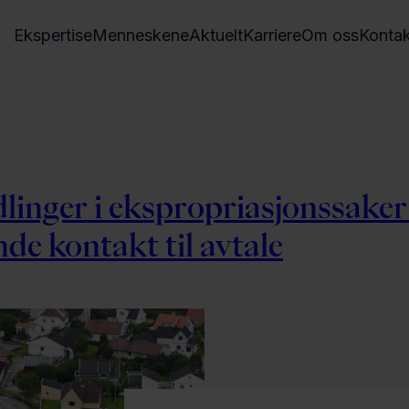
Ekspertise
Menneskene
Aktuelt
Karriere
Om oss
Kontak
linger i ekspropriasjonssaker
de kontakt til avtale