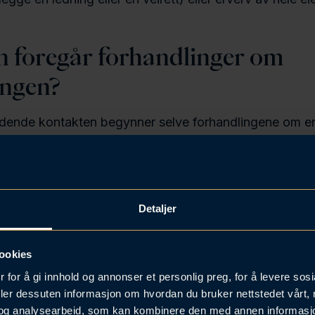
 foregår forhandlinger om
ingen?
edende kontakten begynner selve forhandlingene om er
n sender gjerne et tilbud. Erstatningen skal dekke d
, som utmåles etter salgsverdi, bruksverdi eller gjenerv
evante ulemper på resteiendommen kommer i tillegg, o
rekkes fra.
Detaljer
huske at det første tilbudet ikke er fasiten. Du har full re
 om begrunnelse og komme med egne beregninger.
ookies
rioden kan vare fra noen uker til flere måneder.
 for å gi innhold og annonser et personlig preg, for å levere sos
deler dessuten informasjon om hvordan du bruker nettstedet vårt,
og analysearbeid, som kan kombinere den med annen informasjon d