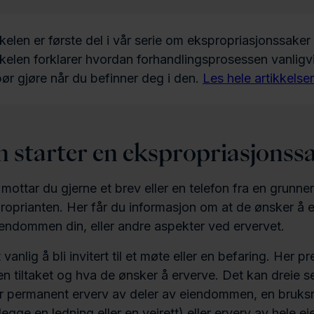
elen er første del i vår serie om ekspropriasjonssaker f
kelen forklarer hvordan forhandlingsprosessen vanligvi
ør gjøre når du befinner deg i den.
Les hele artikkelser
 starter en ekspropriasjonss
 mottar du gjerne et brev eller en telefon fra en grunne
oprianten. Her får du informasjon om at de ønsker å e
eiendommen din, eller andre aspekter ved ervervet.
 vanlig å bli invitert til et møte eller en befaring. Her p
n tiltaket og hva de ønsker å erverve. Det kan dreie 
ler permanent erverv av deler av eiendommen, en bruksr
 legge en ledning eller en veirett) eller erverv av hele