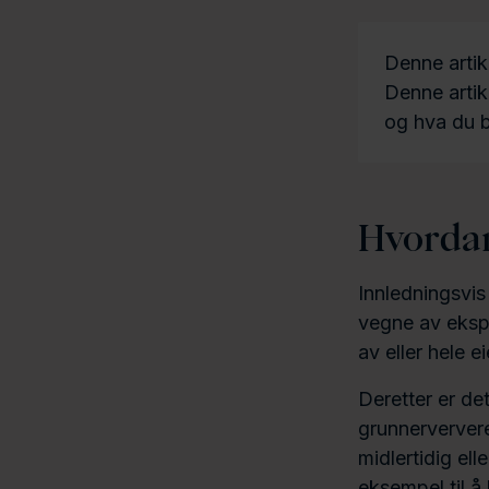
Denne artikk
Denne artik
og hva du b
Hvordan
Innledningsvis
vegne av ekspr
av eller hele 
Deretter er det
grunnerververe
midlertidig el
eksempel til å