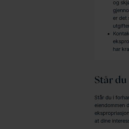
og skj
gjenno
er det
utgifte
Kontak
ekspro
har kr
Står du 
Står du i forha
eiendommen din
ekspropriasjon
at dine interess