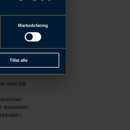
asjon,
Markedsføring
svedtak, som
gen ved et
Tillat alle
tningen. Dette
r dere blir
iendommen
at domstolen
tikkelen i