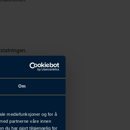
statningen.
et økonomiske
ervsverdien.
g relevante
Om
tt til å
iale mediefunksjoner og for å
 med partnerne våre innen
u har gjort tilgjengelig for