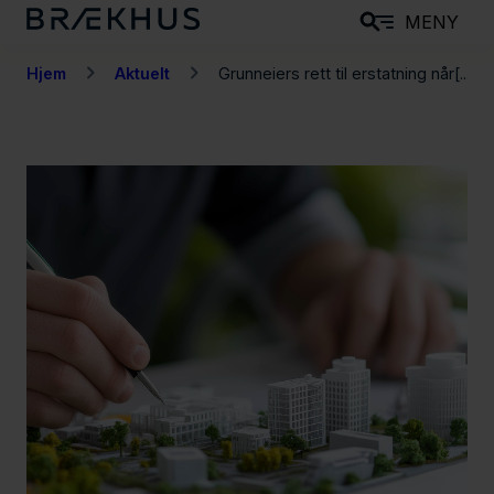
H
MENY
o
p
Hjem
Aktuelt
Grunneiers rett til erstatning når[...]
p
t
i
l
h
o
v
e
d
i
n
n
h
o