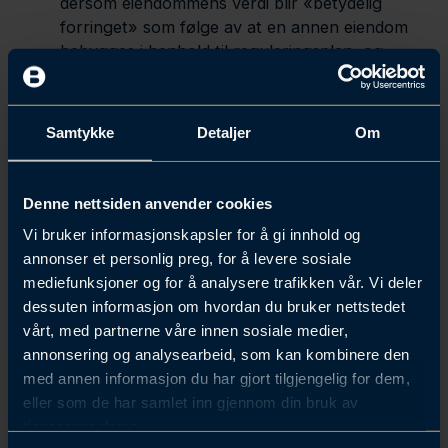
dersom eiendommens verdi blir «betydelig
forringet» som følge av at en annen eiendom
bebygges i henhold til reguleringsplan, og
planen gir denne eiendommen en «vesentlig
bedre utnytting» enn de andre eiendommene i
området. Erstatning kan som utgangspunkt
Samtykke
Detaljer
Om
kreves overfor eieren av eiendommen som får
bedre utnytting. Det er gitt nærmere regler om
utmåling og begrensninger i bestemmelsen.
Denne nettsiden anvender cookies
Også her er det strenge vilkår og en høy
Vi bruker informasjonskapsler for å gi innhold og
terskel for erstatning, og
annonser et personlig preg, for å levere sosiale
årsakssammenhengen mellom utnyttelsen og
mediefunksjoner og for å analysere trafikken vår. Vi deler
verdiforringelsen kan være krevende å bevise.
dessuten informasjon om hvordan du bruker nettstedet
I tillegg er det av Høyesterett åpnet for erstatning
vårt, med partnerne våre innen sosiale medier,
for «verdiløse prosjekteringsutgifter» ved endret
annonsering og analysearbeid, som kan kombinere den
reguleringsplan. Her er det også strenge vilkår.
med annen informasjon du har gjort tilgjengelig for dem,
Utgiftene må være pådratt av byggherren i tillit til og
eller som de har samlet inn gjennom din bruk av
innenfor rammen av en «avsluttet regulering (…)
tjenestene deres.