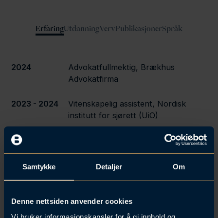
Erfaring
Utdanning
Verv
Publikasjoner
Språk
2024
Advokatfullmektig, Brækhus
Advokatfirma
2023 - 2024
Vitenskapelig assistent, Nordisk
institutt for sjørett (UiO)
2022 - 2022
Kollokvieveileder, Det juridiske
fakultet (UiO)
Samtykke
Detaljer
Om
2021 - 2023
Juridisk konsulent, Huseierne
Denne nettsiden anvender cookies
Vi bruker informasjonskapsler for å gi innhold og