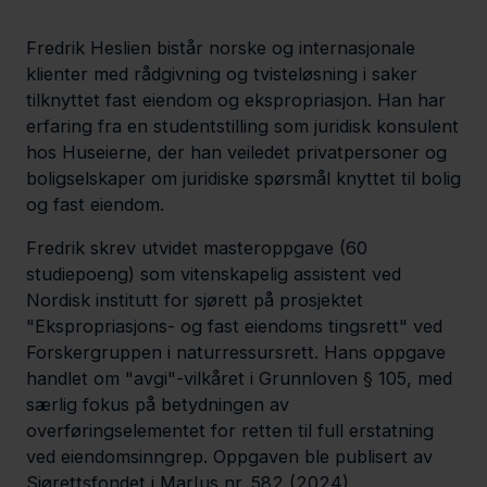
n
e
l
e
d
Fredrik Heslien bistår norske og internasjonale
d
I
d
v
n
klienter med rådgivning og tvisteløsning i saker
C
-
tilknyttet fast eiendom og ekspropriasjon. Han har
a
p
erfaring fra en studentstilling som juridisk konsulent
r
r
hos Huseierne, der han veiledet privatpersoner og
d
o
boligselskaper om juridiske spørsmål knyttet til bolig
f
og fast eiendom.
i
l
Fredrik skrev utvidet masteroppgave (60
e
studiepoeng) som vitenskapelig assistent ved
Nordisk institutt for sjørett på prosjektet
"Ekspropriasjons- og fast eiendoms tingsrett" ved
Forskergruppen i naturressursrett. Hans oppgave
handlet om "avgi"-vilkåret i Grunnloven § 105, med
særlig fokus på betydningen av
overføringselementet for retten til full erstatning
ved eiendomsinngrep. Oppgaven ble publisert av
Sjørettsfondet i MarIus nr. 582 (2024).