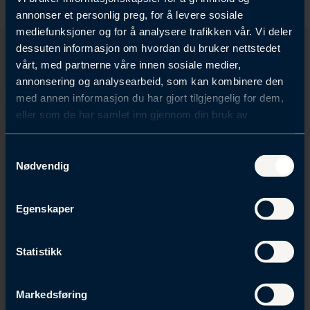
annonser et personlig preg, for å levere sosiale
mediefunksjoner og for å analysere trafikken vår. Vi deler
dessuten informasjon om hvordan du bruker nettstedet
vårt, med partnerne våre innen sosiale medier,
Relaterte artikler
annonsering og analysearbeid, som kan kombinere den
med annen informasjon du har gjort tilgjengelig for dem,
Se alle
eller som de har samlet inn gjennom din bruk av
tjenestene deres.
S
Nødvendig
a
m
t
Egenskaper
y
k
k
Statistikk
e
v
Markedsføring
a
19. jun 2026 | Ekspropriasjon fra A til Å