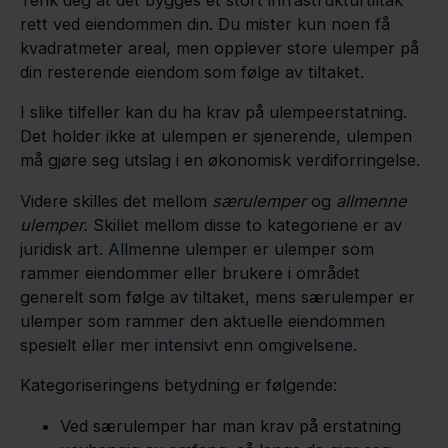
Tenk deg at det bygges et stort infrastrukturtiltak
rett ved eiendommen din. Du mister kun noen få
kvadratmeter areal, men opplever store ulemper på
din resterende eiendom som følge av tiltaket.
I slike tilfeller kan du ha krav på ulempeerstatning.
Det holder ikke at ulempen er sjenerende, ulempen
må gjøre seg utslag i en økonomisk verdiforringelse.
Videre skilles det mellom
særulemper
og
allmenne
ulemper.
Skillet mellom disse to kategoriene er av
juridisk art. Allmenne ulemper er ulemper som
rammer eiendommer eller brukere i området
generelt som følge av tiltaket, mens særulemper er
ulemper som rammer den aktuelle eiendommen
spesielt eller mer intensivt enn omgivelsene.
Kategoriseringens betydning er følgende:
Ved særulemper har man krav på erstatning