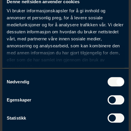
Denne nettsiden anvender cookies
Vi bruker informasjonskapsler for å gi innhold og
annonser et personlig preg, for å levere sosiale
Opplever du ulemper på
mediefunksjoner og for å analysere trafikken vår. Vi deler
resteiendommen?
dessuten informasjon om hvordan du bruker nettstedet
vårt, med partnerne våre innen sosiale medier,
Opplever du ulemper på resteiendommen som følge
annonsering og analysearbeid, som kan kombinere den
av et ekspropriasjonstiltak, eller har eksproprianten
med annen informasjon du har gjort tilgjengelig for dem,
krevd fordelsfradrag i erstatningen din? Våre
eller som de har samlet inn gjennom din bruk av
advokater kan bistå deg med å vurdere om vilkårene
tjenestene deres.
for ulempeerstatning eller fordelsfradrag faktisk er
S
oppfylt.
Nødvendig
a
m
Ta direkte kontakt med en av våre advokater, eller
t
fyll ut kontaktskjemaet under, så hjelper vi deg
Egenskaper
y
videre.
k
k
Statistikk
e