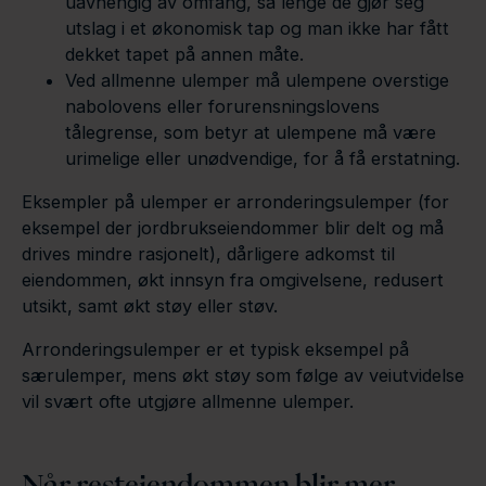
uavhengig av omfang, så lenge de gjør seg
utslag i et økonomisk tap og man ikke har fått
dekket tapet på annen måte.
Ved allmenne ulemper må ulempene overstige
nabolovens eller forurensningslovens
tålegrense, som betyr at ulempene må være
urimelige eller unødvendige, for å få erstatning.
Eksempler på ulemper er arronderingsulemper (for
eksempel der jordbrukseiendommer blir delt og må
drives mindre rasjonelt), dårligere adkomst til
eiendommen, økt innsyn fra omgivelsene, redusert
utsikt, samt økt støy eller støv.
Arronderingsulemper er et typisk eksempel på
særulemper, mens økt støy som følge av veiutvidelse
vil svært ofte utgjøre allmenne ulemper.
Når resteiendommen blir mer