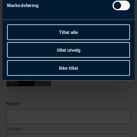
v
Markedsføring
a
Ingerid Eidesvik Lie
l
g
Tillat alle
tillat utvalg
Fredrik Heslien
Ikke tillat
Navn
*
Fornavn