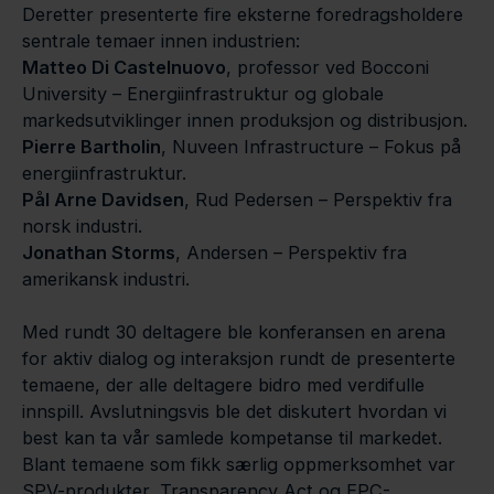
Deretter presenterte fire eksterne foredragsholdere
sentrale temaer innen industrien:
Matteo Di Castelnuovo
, professor ved Bocconi
University – Energiinfrastruktur og globale
markedsutviklinger innen produksjon og distribusjon.
Pierre Bartholin
, Nuveen Infrastructure – Fokus på
energiinfrastruktur.
Pål Arne Davidsen
, Rud Pedersen – Perspektiv fra
norsk industri.
Jonathan Storms
, Andersen – Perspektiv fra
amerikansk industri.
Med rundt 30 deltagere ble konferansen en arena
for aktiv dialog og interaksjon rundt de presenterte
temaene, der alle deltagere bidro med verdifulle
innspill. Avslutningsvis ble det diskutert hvordan vi
best kan ta vår samlede kompetanse til markedet.
Blant temaene som fikk særlig oppmerksomhet var
SPV-produkter, Transparency Act og EPC-