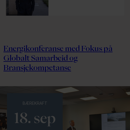
Energikonferanse med Fokus på
Globalt Samarbeid og
Bransjekompetanse
BÆREKRAFT
18. sep