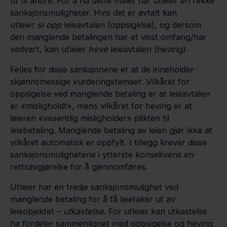
ut til andre. For å nå dette målet har utleier en rekke
sanksjonsmuligheter. Hvis det er avtalt kan
utleier
si
opp
leieavtalen (oppsigelse), og dersom
den manglende betalingen har et visst omfang/har
vedvart, kan utleier
heve
leieavtalen (heving).
Felles for disse sanksjonene er at de inneholder
skjønnsmessige vurderingstemaer. Vilkåret for
oppsigelse ved manglende betaling er at leieavtalen
er «misligholdt», mens vilkåret for heving er at
leieren «vesentlig misligholder» plikten til
leiebetaling. Manglende betaling av leien gjør ikke at
vilkåret automatisk er oppfylt. I tillegg krever disse
sanksjonsmulighetene i ytterste konsekvens en
rettsavgjørelse for å gjennomføres.
Utleier har en tredje sanksjonsmulighet ved
manglende betaling for å få leietaker ut av
leieobjektet –
utkastelse
. For utleier kan utkastelse
ha fordeler sammenlignet med oppsigelse og heving