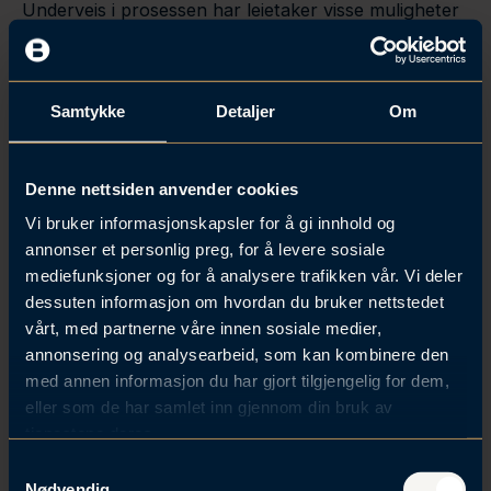
Underveis i prosessen har leietaker visse muligheter
til å unngå utkastelsen.
Dersom leietaker betaler skyldig leie og annen forfalt
leie frem til betalingstidspunktet med renter, samt
Samtykke
Detaljer
Om
inndrivingskostnader og sakskostnader, kan leietaker
unngå utkastelse. Dette kan betales helt frem til
utkastelsen faktisk gjennomføres. Derfor bør utleiere
Denne nettsiden anvender cookies
vurdere om utkastelsesvarselet etter
Vi bruker informasjonskapsler for å gi innhold og
omstendighetene bør kombineres med et varsel om
annonser et personlig preg, for å levere sosiale
oppsigelse eller erklæring om heving som en ekstra
mediefunksjoner og for å analysere trafikken vår. Vi deler
sikkerhet.
dessuten informasjon om hvordan du bruker nettstedet
vårt, med partnerne våre innen sosiale medier,
Videre kan leietaker klage til tingretten med
annonsering og analysearbeid, som kan kombinere den
oppsettende virkning etter tvangsfullbyrdelsesloven
med annen informasjon du har gjort tilgjengelig for dem,
§ 5-16. Begrunnelser kan være at leien er betalt,
eller som de har samlet inn gjennom din bruk av
eller at leietaker har et rettmessig motregningskrav.
tjenestene deres.
Klagen fremsettes formelt for namsmannen og har
oppsettende virkning, med mindre namsmannen eller
S
Nødvendig