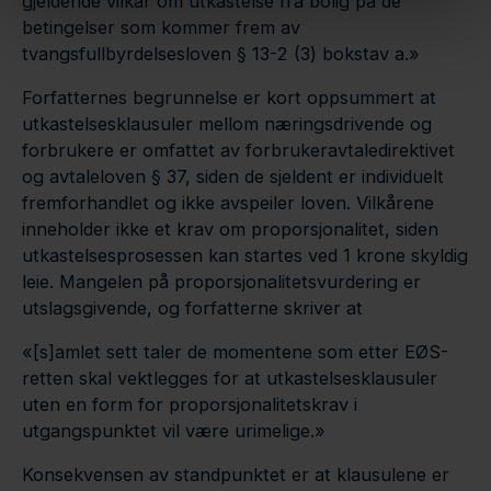
gjeldende vilkår om utkastelse fra bolig på de
betingelser som kommer frem av
tvangsfullbyrdelsesloven § 13-2 (3) bokstav a.»
Forfatternes begrunnelse er kort oppsummert at
utkastelsesklausuler mellom næringsdrivende og
forbrukere er omfattet av forbrukeravtaledirektivet
og avtaleloven § 37, siden de sjeldent er individuelt
fremforhandlet og ikke avspeiler loven. Vilkårene
inneholder ikke et krav om proporsjonalitet, siden
utkastelsesprosessen kan startes ved 1 krone skyldig
leie. Mangelen på proporsjonalitetsvurdering er
utslagsgivende, og forfatterne skriver at
«[s]amlet sett taler de momentene som etter EØS-
retten skal vektlegges for at utkastelsesklausuler
uten en form for proporsjonalitetskrav i
utgangspunktet vil være urimelige.»
Konsekvensen av standpunktet er at klausulene er