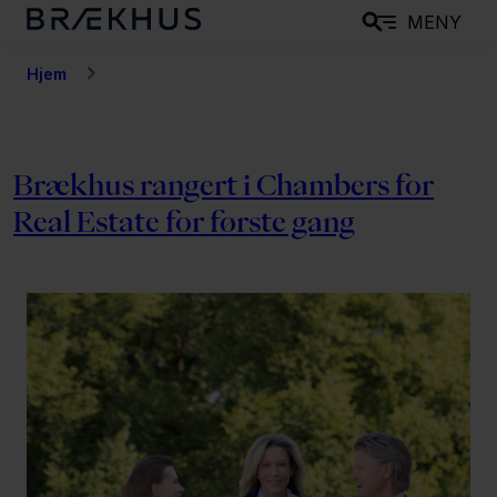
H
MENY
o
p
Hjem
p
t
i
Brækhus rangert i Chambers for
l
Real Estate for første gang
h
o
v
e
d
i
n
n
h
o