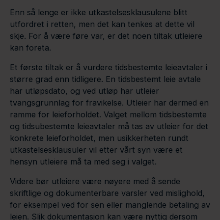
Enn så lenge er ikke utkastelsesklausulene blitt
utfordret i retten, men det kan tenkes at dette vil
skje. For å være føre var, er det noen tiltak utleiere
kan foreta.
Et første tiltak er å vurdere tidsbestemte leieavtaler i
større grad enn tidligere. En tidsbestemt leie avtale
har utløpsdato, og ved utløp har utleier
tvangsgrunnlag for fravikelse. Utleier har dermed en
ramme for leieforholdet. Valget mellom tidsbestemte
og tidsubestemte leieavtaler må tas av utleier for det
konkrete leieforholdet, men usikkerheten rundt
utkastelsesklausuler vil etter vårt syn være et
hensyn utleiere må ta med seg i valget.
Videre bør utleiere være nøyere med å sende
skriftlige og dokumenterbare varsler ved mislighold,
for eksempel ved for sen eller manglende betaling av
leien. Slik dokumentasjon kan være nyttig dersom