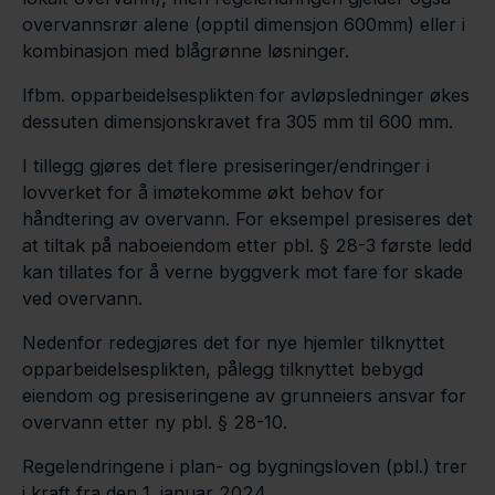
overvannsrør alene (opptil dimensjon 600mm) eller i
kombinasjon med blågrønne løsninger.
Ifbm. opparbeidelsesplikten for avløpsledninger økes
dessuten dimensjonskravet fra 305 mm til 600 mm.
I tillegg gjøres det flere presiseringer/endringer i
lovverket for å imøtekomme økt behov for
håndtering av overvann. For eksempel presiseres det
at tiltak på naboeiendom etter pbl. § 28-3 første ledd
kan tillates for å verne byggverk mot fare for skade
ved overvann.
Nedenfor redegjøres det for nye hjemler tilknyttet
opparbeidelsesplikten, pålegg tilknyttet bebygd
eiendom og presiseringene av grunneiers ansvar for
overvann etter ny pbl. § 28-10.
Regelendringene i plan- og bygningsloven (pbl.) trer
i kraft fra den 1. januar 2024.