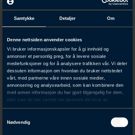
overvannstiltaket må være dimensjonert for.
Klimajustert 100-års gjentaksintervall for
overvannshåndteringen vil være øvre terskel for hva
Samtykke
Detaljer
Om
kommunen kan pålegge.
Det er videre en forutsetning at pålegget kan
Denne nettsiden anvender cookies
gjennomføres uten uforholdsmessig stor kostnad.
Vi bruker informasjonskapsler for å gi innhold og
Kostnadsomfanget må vurderes konkret, der
annonser et personlig preg, for å levere sosiale
forventet skade eller vesentlig ulempe vil avgjøre
mediefunksjoner og for å analysere trafikken vår. Vi deler
hvor høye kostnader grunneier må tåle. Mengde og
dessuten informasjon om hvordan du bruker nettstedet
omfang av overvann, hva en vil hindre skade eller
vårt, med partnerne våre innen sosiale medier,
ulempe på, og om skaden er irreversibel, er moment
annonsering og analysearbeid, som kan kombinere den
som må vurderes.
med annen informasjon du har gjort tilgjengelig for dem,
Noe naturlig avrenning må aksepteres. Dessuten vil
eller som de har samlet inn gjennom din bruk av
vann fra eiendom som ikke er bebygd måtte
tjenestene deres.
aksepteres. Det er kun bebygd eiendom som faller
S
under ny lovhjemmel, og vannet som renner som
Nødvendig
a
følge av byggverket som står på plassen. Det er
m
videre kun vann fra egen eiendom, ikke overvann fra