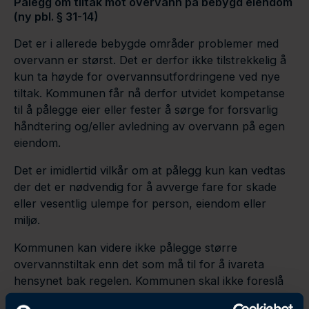
Pålegg om tiltak mot overvann på bebygd eiendom
(ny pbl. § 31-14)
Det er i allerede bebygde områder problemer med
overvann er størst. Det er derfor ikke tilstrekkelig å
kun ta høyde for overvannsutfordringene ved nye
tiltak. Kommunen får nå derfor utvidet kompetanse
til å pålegge eier eller fester å sørge for forsvarlig
håndtering og/eller avledning av overvann på egen
eiendom.
Det er imidlertid vilkår om at pålegg kun kan vedtas
der det er nødvendig for å avverge fare for skade
eller vesentlig ulempe for person, eiendom eller
miljø.
Kommunen kan videre ikke pålegge større
overvannstiltak enn det som må til for å ivareta
hensynet bak regelen. Kommunen skal ikke foreslå
konkrete tiltak, men fastsette nedbørintensitet