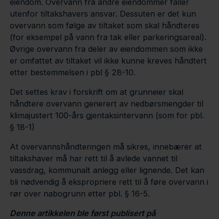
eiendom. Overvann fra andre eiendommer faller
utenfor tiltakshavers ansvar. Dessuten er det kun
overvann som følge av tiltaket som skal håndteres
(for eksempel på vann fra tak eller parkeringsareal).
Øvrige overvann fra deler av eiendommen som ikke
er omfattet av tiltaket vil ikke kunne kreves håndtert
etter bestemmelsen i pbl § 28-10.
Det settes krav i forskrift om at grunneier skal
håndtere overvann generert av nedbørsmengder til
klimajustert 100-års gjentaksintervann (som for pbl.
§ 18-1)
At overvannshåndteringen må sikres, innebærer at
tiltakshaver må har rett til å avlede vannet til
vassdrag, kommunalt anlegg eller lignende. Det kan
bli nødvendig å ekspropriere rett til å føre overvann i
rør over nabogrunn etter pbl. § 16-5.
Denne arti
kkelen ble først publisert på