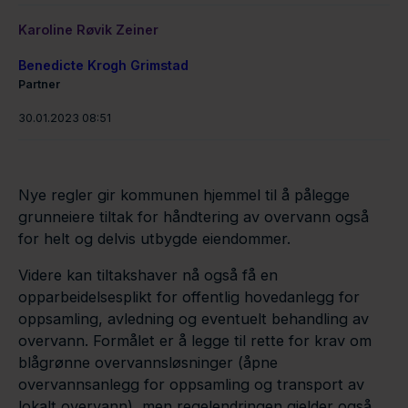
Karoline Røvik Zeiner
Benedicte Krogh Grimstad
Partner
30.01.2023 08:51
Nye regler gir kommunen hjemmel til å pålegge
grunneiere tiltak for håndtering av overvann også
for helt og delvis utbygde eiendommer.
Videre kan tiltakshaver nå også få en
opparbeidelsesplikt for offentlig hovedanlegg for
oppsamling, avledning og eventuelt behandling av
overvann. Formålet er å legge til rette for krav om
blågrønne overvannsløsninger (åpne
overvannsanlegg for oppsamling og transport av
lokalt overvann), men regelendringen gjelder også