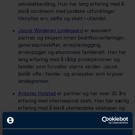
advokatbevilling. Hun har lang erfaring med å
bistå nordmenn med juridiske utfordringer
tilknyttet arv, skifte og skatt i utlandet.
Jacob Winderen Lindegaard
er assosiert
partner og ekspert innen bedriftsoverføringer,
generasjonsskifter, arveplanlegging,
arveoppgjør og økonomisk familierett. Han har
lang erfaring med å rådgi privatpersoner og
familier som forvalter større verdier. Jacob
bistår ofte i familie- og arvesaker som krysser
landegrenser.
Antonio Holstad
er partner og har over 30 års
erfaring med internasjonal skatt. Han har særlig
erfaring med å bistå utenlandske selskaper og
deres ansatte og virksomhet i Norge. Og
tilvarende norske selskapers etablering i
utlandet og utstasjonering av personell.