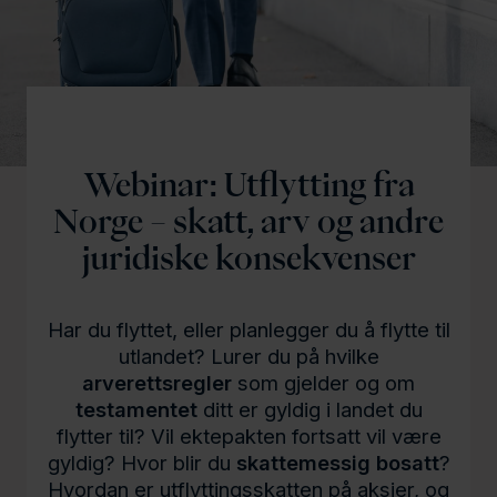
l
d
Webinar: Utflytting fra
Norge – skatt, arv og andre
juridiske konsekvenser
Har du flyttet, eller planlegger du å flytte til
utlandet? Lurer du på hvilke
arverettsregler
som gjelder og om
testamentet
ditt er gyldig i landet du
flytter til? Vil ektepakten fortsatt vil være
gyldig? Hvor blir du
skattemessig bosatt
?
Hvordan er utflyttingsskatten på aksjer, og