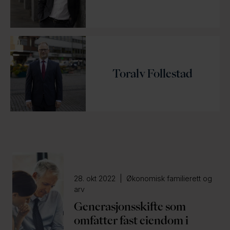
e
Toralv Follestad
28. okt 2022 | Økonomisk familierett og
arv
Generasjonsskifte som
omfatter fast eiendom i