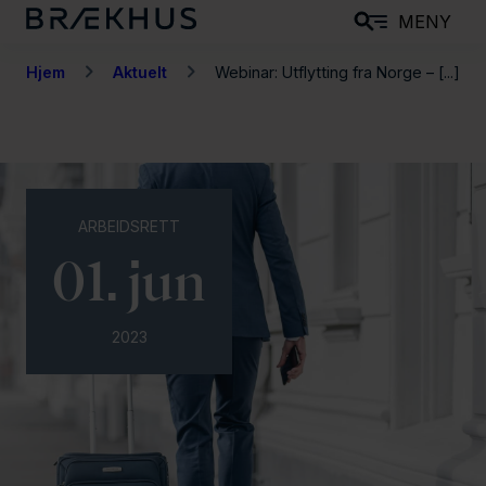
H
MENY
o
p
Hjem
Aktuelt
Webinar: Utflytting fra Norge – [...]
p
t
i
l
h
ARBEIDSRETT
o
01. jun
v
e
d
2023
i
n
n
h
o