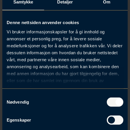
Antonio bistår også ved spørsmål knyttet til
Samtykke
Detaljer
Om
trygd, pensjon og arveoppgjør i internasjonale
forhold.
Denne nettsiden anvender cookies
Toralv Follestad
er partner med spesialisering
Vi bruker informasjonskapsler for å gi innhold og
innen skatte. Han har omfattende erfaring med
annonser et personlig preg, for å levere sosiale
spørsmål knyttet til norsk og internasjonal
mediefunksjoner og for å analysere trafikken vår. Vi deler
bedriftsbeskatning. Han bistår innen norsk og
dessuten informasjon om hvordan du bruker nettstedet
internasjonal skatterett, selskapsrett og fast
vårt, med partnerne våre innen sosiale medier,
eiendom.
annonsering og analysearbeid, som kan kombinere den
med annen informasjon du har gjort tilgjengelig for dem,
eller som de har samlet inn gjennom din bruk av
tjenestene deres.
S
Nødvendig
a
m
t
Egenskaper
y