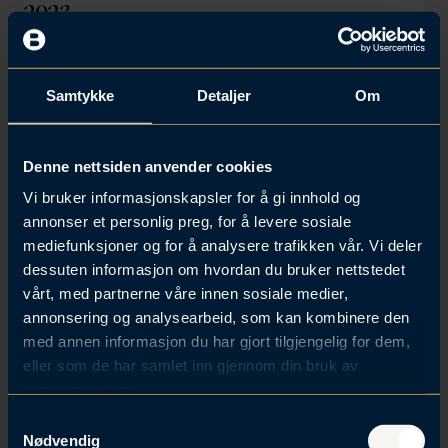
2023
Samtykke
Detaljer
Om
Denne nettsiden anvender cookies
Vi bruker informasjonskapsler for å gi innhold og
annonser et personlig preg, for å levere sosiale
mediefunksjoner og for å analysere trafikken vår. Vi deler
dessuten informasjon om hvordan du bruker nettstedet
vårt, med partnerne våre innen sosiale medier,
06. mar 2023 | M&A
annonsering og analysearbeid, som kan kombinere den
Kjøp og salg av aksjeselskaper
med annen informasjon du har gjort tilgjengelig for dem,
eller som de har samlet inn gjennom din bruk av
tjenestene deres.
S
Nødvendig
a