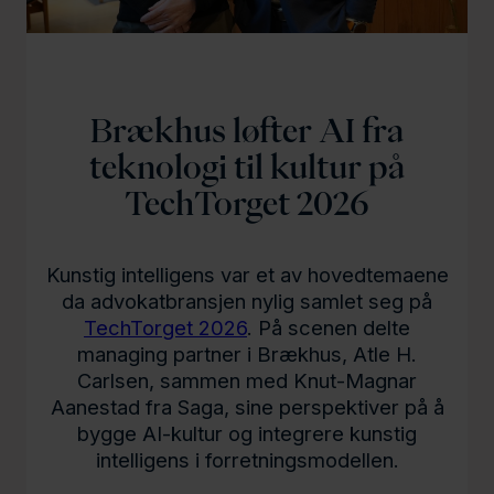
l
d
Brækhus løfter AI fra
teknologi til kultur på
TechTorget 2026
Kunstig intelligens var et av hovedtemaene
da advokatbransjen nylig samlet seg på
TechTorget 2026
. På scenen delte
managing partner i Brækhus, Atle H.
Carlsen, sammen med Knut-Magnar
Aanestad fra Saga, sine perspektiver på å
bygge AI-kultur og integrere kunstig
intelligens i forretningsmodellen.