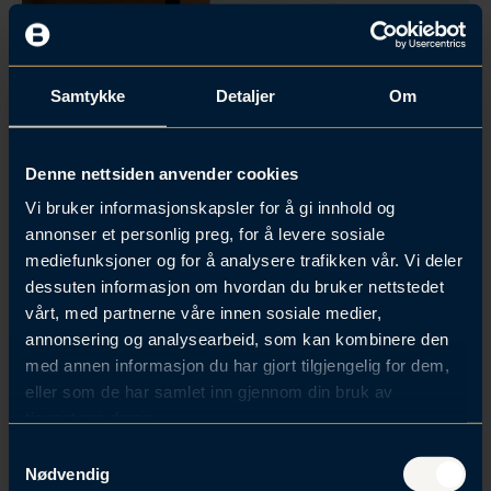
Samtykke
Detaljer
Om
Denne nettsiden anvender cookies
Vi bruker informasjonskapsler for å gi innhold og
annonser et personlig preg, for å levere sosiale
mediefunksjoner og for å analysere trafikken vår. Vi deler
dessuten informasjon om hvordan du bruker nettstedet
vårt, med partnerne våre innen sosiale medier,
AI som strategisk
annonsering og analysearbeid, som kan kombinere den
konkurransefortrinn
med annen informasjon du har gjort tilgjengelig for dem,
eller som de har samlet inn gjennom din bruk av
Under kurset delte Atle Carlsen og Knut-Magnar
tjenestene deres.
Aanestad konkrete erfaringer med hvordan AI kan
S
løftes opp på strategisk nivå i advokatfirmaer – ikke
Nødvendig
a
som et teknologiprosjekt, men som et ledelses- og