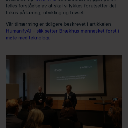
felles forståelse av at skal vi lykkes forutsetter det
fokus på læring, utvikling og trivsel.
Vår tilnærming er tidligere beskrevet i artikkelen
HumanifyAI – slik setter Brækhus mennesket først i
møte med teknologi.