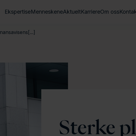
Ekspertise
Menneskene
Aktuelt
Karriere
Om oss
Kontak
nansavisens[...]
Sterke pl