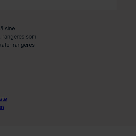
å sine
, rangeres som
kater rangeres
stø
en