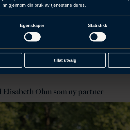
 inn gjennom din bruk av tjenestene deres.
Egenskaper
Statistikk
tillat utvalg
d Elisabeth Ohm som ny partner