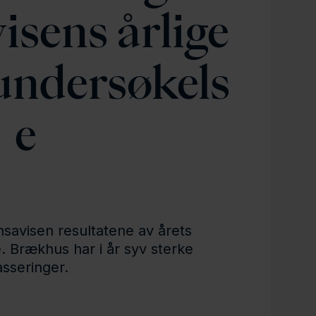
isens årlige
undersøkels
e
nsavisen resultatene av årets
 Brækhus har i år syv sterke
asseringer.