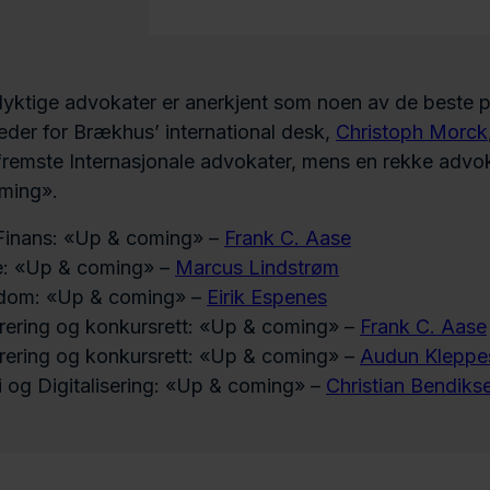
dyktige advokater er anerkjent som noen av de beste p
der for Brækhus’ international desk,
Christoph Morck
fremste Internasjonale advokater, mens en rekke advo
ming».
Finans: «Up & coming» –
Frank C. Aase
e: «Up & coming» –
Marcus Lindstrøm
ndom: «Up & coming» –
Eirik Espenes
rering og konkursrett: «Up & coming» –
Frank C. Aase
rering og konkursrett: «Up & coming» –
Audun Kleppe
 og Digitalisering: «Up & coming» –
Christian Bendiks