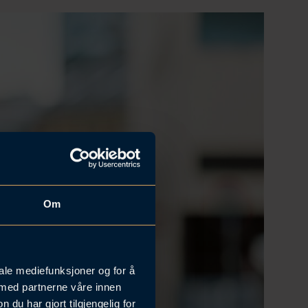
Om
iale mediefunksjoner og for å
 med partnerne våre innen
u har gjort tilgjengelig for