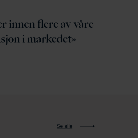
er innen flere av våre
isjon i markedet
Se alle