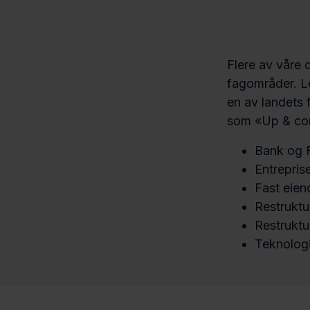
Flere av våre 
fagområder. Le
en av landets 
som «Up & co
Bank og 
Entrepris
Fast eie
Restruktu
Restruktu
Teknologi