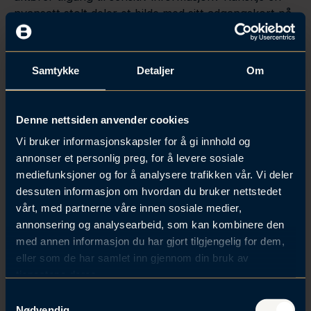
nyansatt stolt deler et bilde med sitt adgangskort på
sosiale medier – og uvedkommende kopierer det for
å skaffe seg tilgang?
Samtykke
Detaljer
Om
Økende cybertrusler
Cyberoperasjoner mot norske virksomheter blir
stadig mer avanserte. Statlige og kriminelle aktører
Denne nettsiden anvender cookies
bruker digitale operasjoner for å skaffe informasjon,
Vi bruker informasjonskapsler for å gi innhold og
påvirke beslutningstakere og forstyrre kritisk
annonser et personlig preg, for å levere sosiale
infrastruktur. Sektorer som energi, finans, helse og
mediefunksjoner og for å analysere trafikken vår. Vi deler
teknologi er særlig utsatt. Konsekvensene kan være
dessuten informasjon om hvordan du bruker nettstedet
store – økonomiske tap, svekket omdømme og tap
vårt, med partnerne våre innen sosiale medier,
av forretningshemmeligheter.
annonsering og analysearbeid, som kan kombinere den
med annen informasjon du har gjort tilgjengelig for dem,
Innsiderisiko og sabotasjetrusler – en skjult risiko
eller som de har samlet inn gjennom din bruk av
Trusselvurderingene peker på økt risiko for
tjenestene deres.
sabotasje mot kritisk infrastruktur som
S
kraftforsyning, transport og telekommunikasjon.
Nødvendig