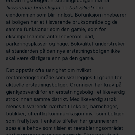
erstatningsboliger. Erstatningsboligen må ha
tilsvarende bofunksjon
og
bokvalitet
som
eiendommen som blir innløst. Bofunksjon innebærer
at boligen har et tilsvarende bruksområde og de
samme funksjoner som den gamle, som for
eksempel samme antall soverom, bad,
parkeringsplasser og hage. Bokvalitet understreker
at standarden på den nye erstatningsboligen ikke
skal være dårligere enn på den gamle.
Det oppstår ofte uenighet om hvilket
reetableringsområde som skal legges til grunn for
aktuelle erstatningsboliger. Grunneier har krav på
gjenkjøpsverdi for en erstatningsbolig i et likeverdig
strøk innen samme distrikt. Med likeverdig strøk
menes tilsvarende nærhet til skoler, barnehager,
butikker, offentlig kommunikasjon mv., som boligen
som fraflyttes. I enkelte tilfeller har grunneieren
spesielle behov som tilsier at reetableringsområdet