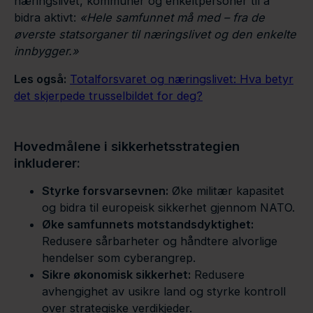
næringslivet, kommuner og enkeltpersoner til å
bidra aktivt:
«Hele samfunnet må med – fra de
øverste statsorganer til næringslivet og den enkelte
innbygger.»
Les også:
Totalforsvaret og næringslivet: Hva betyr
det skjerpede trusselbildet for deg?
Hovedmålene i sikkerhetsstrategien
inkluderer:
Styrke forsvarsevnen:
Øke militær kapasitet
og bidra til europeisk sikkerhet gjennom NATO.
Øke samfunnets motstandsdyktighet:
Redusere sårbarheter og håndtere alvorlige
hendelser som cyberangrep.
Sikre økonomisk sikkerhet:
Redusere
avhengighet av usikre land og styrke kontroll
over strategiske verdikjeder.