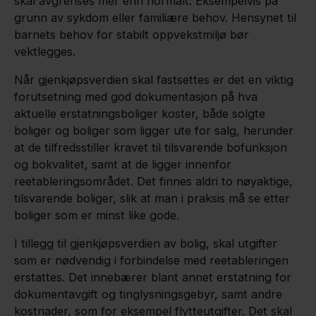
skal avgrenses mer enn normalt. Eksempelvis på
grunn av sykdom eller familiære behov. Hensynet til
barnets behov for stabilt oppvekstmiljø bør
vektlegges.
Når gjenkjøpsverdien skal fastsettes er det en viktig
forutsetning med god dokumentasjon på hva
aktuelle erstatningsboliger koster, både solgte
boliger og boliger som ligger ute for salg, herunder
at de tilfredsstiller kravet til tilsvarende bofunksjon
og bokvalitet, samt at de ligger innenfor
reetableringsområdet. Det finnes aldri to nøyaktige,
tilsvarende boliger, slik at man i praksis må se etter
boliger som er minst like gode.
I tillegg til gjenkjøpsverdien av bolig, skal utgifter
som er nødvendig i forbindelse med reetableringen
erstattes. Det innebærer blant annet erstatning for
dokumentavgift og tinglysningsgebyr, samt andre
kostnader, som for eksempel flytteutgifter. Det skal