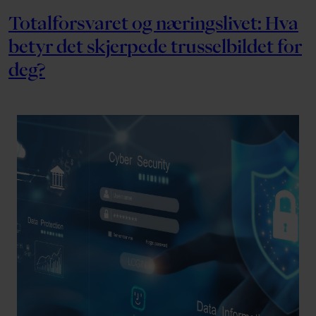
Totalforsvaret og næringslivet: Hva
betyr det skjerpede trusselbildet for
deg?