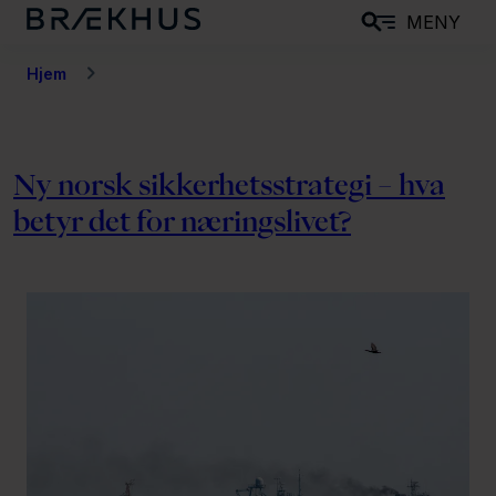
H
MENY
o
p
Hjem
p
t
i
Ny norsk sikkerhetsstrategi – hva
l
betyr det for næringslivet?
h
o
v
e
d
i
n
n
h
o