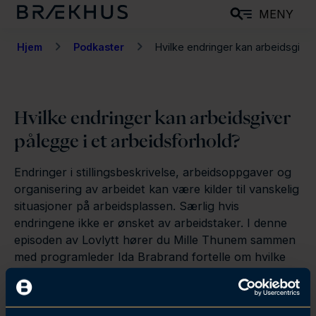
H
MENY
o
p
Hjem
Podkaster
Hvilke endringer kan arbeidsgiver p
p
t
i
Hvilke endringer kan arbeidsgiver
l
pålegge i et arbeidsforhold?
h
o
Endringer i stillingsbeskrivelse, arbeidsoppgaver og
v
organisering av arbeidet kan være kilder til vanskelig
e
situasjoner på arbeidsplassen. Særlig hvis
d
endringene ikke er ønsket av arbeidstaker. I denne
i
episoden av Lovlytt hører du Mille Thunem sammen
n
med programleder Ida Brabrand fortelle om hvilke
endringer arbeidsgiver ensidig kan pålegge i et
n
arbeidsforhold og hvilke vern arbeidstaker har.
h
Produsent Øystein Weibell/Kanonlyd.
o