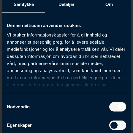
Samtykke
Detaljer
Om
l
d
Denne nettsiden anvender cookies
Forrige podkast:
Neste podkast:
Vi bruker informasjonskapsler for å gi innhold og
Strømstøtte på
Styreansvar i
hytta - hva bør du
økonomisk usikre
annonser et personlig preg, for å levere sosiale
tenke på?
tider
mediefunksjoner og for å analysere trafikken vår. Vi deler
dessuten informasjon om hvordan du bruker nettstedet
vårt, med partnerne våre innen sosiale medier,
annonsering og analysearbeid, som kan kombinere den
med annen informasjon du har gjort tilgjengelig for dem,
eller som de har samlet inn gjennom din bruk av
tjenestene deres.
Få tilsendt invitasjoner og
S
Nødvendig
oppdateringer
a
m
Motta invitasjoner til våre arrangementer og få
t
Egenskaper
oppdateringer på de fagområdene som interesserer deg.
y