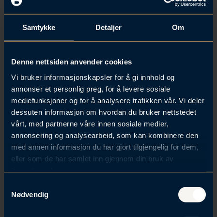
Samtykke
Detaljer
Om
Denne nettsiden anvender cookies
Vi bruker informasjonskapsler for å gi innhold og
annonser et personlig preg, for å levere sosiale
mediefunksjoner og for å analysere trafikken vår. Vi deler
dessuten informasjon om hvordan du bruker nettstedet
vårt, med partnerne våre innen sosiale medier,
20. mar 2024 | Internasjonal privatrett
annonsering og analysearbeid, som kan kombinere den
Høringsforslag om endringer i exit-
med annen informasjon du har gjort tilgjengelig for dem,
eller som de har samlet inn gjennom din bruk av
skattereglene
tjenestene deres.
S
Nødvendig
a
m