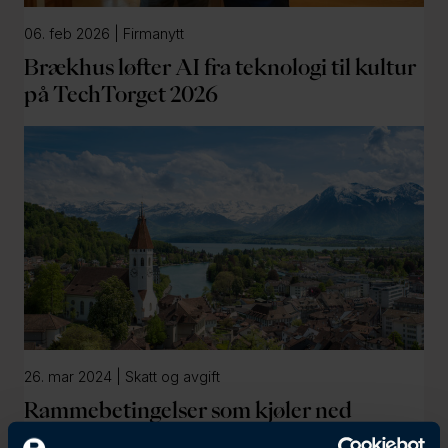
l
06. feb 2026 | Firmanytt
d
Brækhus løfter AI fra teknologi til kultur
på TechTorget 2026
26. mar 2024 | Skatt og avgift
Rammebetingelser som kjøler ned
verdiskapning og investeringslyst