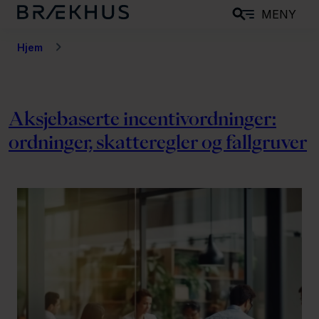
H
MENY
o
p
Hjem
p
t
i
Aksjebaserte incentivordninger:
l
ordninger, skatteregler og fallgruver
h
o
v
e
d
i
n
n
h
o