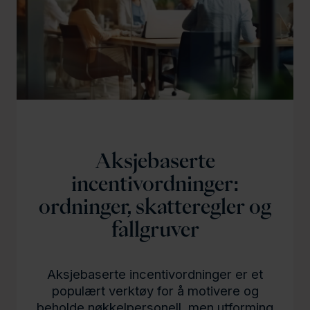
l
d
Aksjebaserte
incentivordninger:
ordninger, skatteregler og
fallgruver
Aksjebaserte incentivordninger er et
populært verktøy for å motivere og
beholde nøkkelpersonell, men utforming