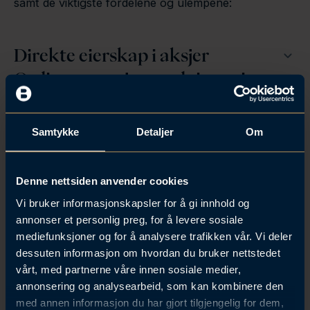
samt de viktigste fordelene og ulempene:
Direkte eierskap i aksjer
Ordinære opsjonsordninger i
arbeidsforhold
Opsjoner i oppstarts- og vekst
Samtykke
Detaljer
Om
selskaper
Syntetiske aksje-, og
Denne nettsiden anvender cookies
opsjonsordninger
Vi bruker informasjonskapsler for å gi innhold og
annonser et personlig preg, for å levere sosiale
mediefunksjoner og for å analysere trafikken vår. Vi deler
Aksjebaserte incentivordninger kan være er et
dessuten informasjon om hvordan du bruker nettstedet
effektivt virkemiddel for å tiltrekke og beholde
vårt, med partnerne våre innen sosiale medier,
nøkkelpersonell. Det er viktig å velge en modell som
annonsering og analysearbeid, som kan kombinere den
passer både selskapet og de ansatte. Grundig
med annen informasjon du har gjort tilgjengelig for dem,
vurdering av fordeler, ulemper og skattemessige