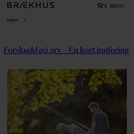
H
MENY
o
p
Hjem
p
t
i
Forskudd på arv – En kort innføring
l
h
o
v
e
d
i
n
n
h
o