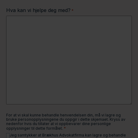
Hva kan vi hjelpe deg med?
*
For at vi skal kunne behandle henvendelsen din, må vi lagre og
bruke personopplysningene du oppgir i dette skjemaet. Kryss av
nedenfor hvis du tillater at vi oppbevarer dine personlige
*
opplysninger til dette formålet.
Jeg samtykker at Brækhus Advokatfirma kan lagre og behandle