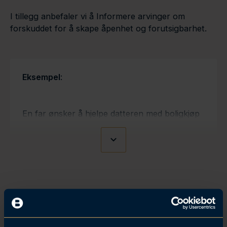
I tillegg anbefaler vi å Informere arvinger om
forskuddet for å skape åpenhet og forutsigbarhet.
Eksempel
:
En far ønsker å hjelpe datteren med boligkjøp
og gir henne 500 000 kroner som forskudd på
arv. Han skriver et gavebrev hvor det står at
beløpet skal avkortes i arven, og informerer
sønnen sin om dette. Når faren senere går
bort, får datteren 500 000 kroner mindre enn
broren i arveoppgjøret.
Forskudd på arv fra uskiftet bo
Dersom en gjenlevende ektefelle sitter i uskiftet bo,
Beregning av forskudd på arv