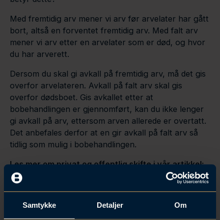
Med fremtidig arv mener vi arv før arvelater har gått
bort, altså en forventet fremtidig arv. Med falt arv
mener vi arv etter en arvelater som er død, og hvor
du har arverett.
Dersom du skal gi avkall på fremtidig arv, må det gis
overfor arvelateren. Avkall på falt arv skal gis
overfor dødsboet. Gis avkallet etter at
bobehandlingen er gjennomført, kan du ikke lenger
gi avkall på arv, ettersom arven allerede er overtatt.
Det anbefales derfor at en gir avkall på falt arv så
tidlig som mulig i bobehandlingen.
Les mer om privat og offentlig skifte i vår artikkel:
Privat eller offentlig skifte – hva bør du velge?
Samtykke
Detaljer
Om
Gjelder det noen formkrav?