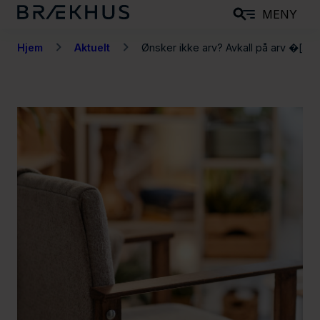
H
MENY
o
p
Hjem
Aktuelt
Ønsker ikke arv? Avkall på arv �[...]
p
t
i
l
h
o
v
e
d
i
n
n
h
o