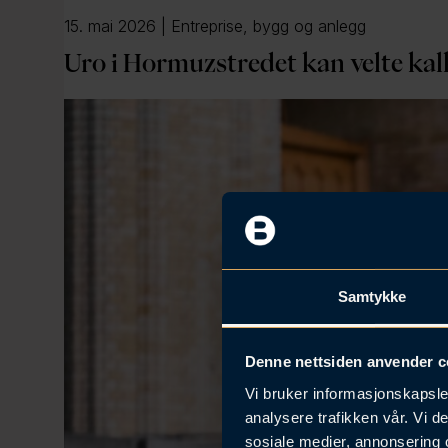
15. mai 2026 | Entreprise, bygg og anlegg
Uro i Hormuzstredet kan velte kal
Samtykke
Denne nettsiden anvender c
Vi bruker informasjonskapsler
analysere trafikken vår. Vi 
sosiale medier, annonsering 