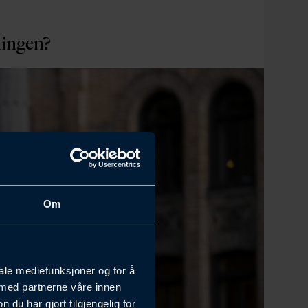
ningen?
Om
iale mediefunksjoner og for å
 med partnerne våre innen
u har gjort tilgjengelig for