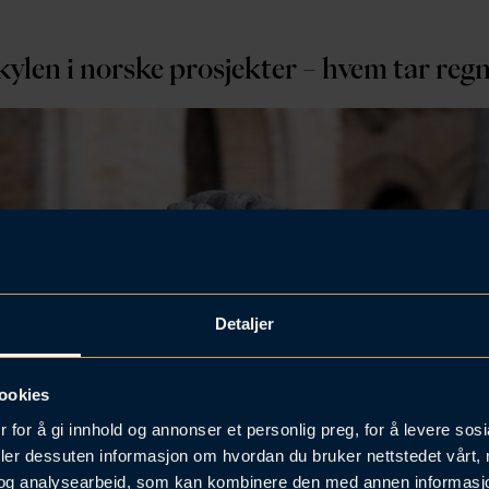
kylen i norske prosjekter – hvem tar reg
Detaljer
ookies
 for å gi innhold og annonser et personlig preg, for å levere sos
deler dessuten informasjon om hvordan du bruker nettstedet vårt,
og analysearbeid, som kan kombinere den med annen informasjon d