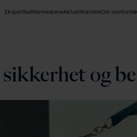
Ekspertise
Menneskene
Aktuelt
Karriere
Om oss
Kontak
, sikkerhet og b