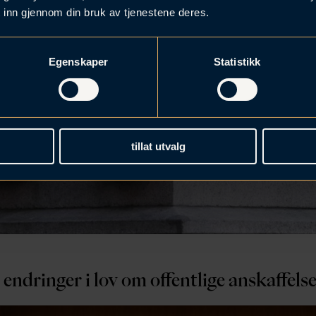
 inn gjennom din bruk av tjenestene deres.
Egenskaper
Statistikk
tillat utvalg
endringer i lov om offentlige anskaffels