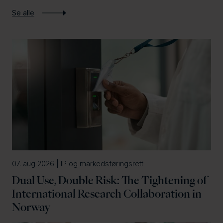
a
p
Se alle
r
r
d
o
f
i
l
e
07. aug 2026 | IP og markedsføringsrett
Dual Use, Double Risk: The Tightening of
International Research Collaboration in
Norway