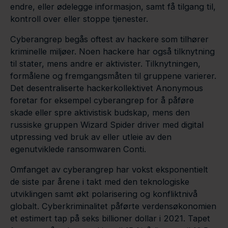
endre, eller ødelegge informasjon, samt få tilgang til,
kontroll over eller stoppe tjenester.
Cyberangrep begås oftest av hackere som tilhører
kriminelle miljøer. Noen hackere har også tilknytning
til stater, mens andre er aktivister. Tilknytningen,
formålene og fremgangsmåten til gruppene varierer.
Det desentraliserte hackerkollektivet Anonymous
foretar for eksempel cyberangrep for å påføre
skade eller spre aktivistisk budskap, mens den
russiske gruppen Wizard Spider driver med digital
utpressing ved bruk av eller utleie av den
egenutviklede ransomwaren Conti.
Omfanget av cyberangrep har vokst eksponentielt
de siste par årene i takt med den teknologiske
utviklingen samt økt polarisering og konfliktnivå
globalt. Cyberkriminalitet påførte verdensøkonomien
et estimert tap på seks billioner dollar i 2021. Tapet