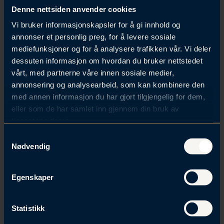
Denne nettsiden anvender cookies
Gjennomføring av modenhets- og
Vi bruker informasjonskapsler for å gi innhold og
etterlevelsesvurderinger
annonser et personlig preg, for å levere sosiale
Utvikling av planer for hendelseshåndtering
mediefunksjoner og for å analysere trafikken vår. Vi deler
Styrking av sikkerheten i leverandørkjeden
dessuten informasjon om hvordan du bruker nettstedet
Opplæring og bevisstgjøringsprogrammer
vårt, med partnerne våre innen sosiale medier,
Ta kontakt med oss i dag for å høre hvordan vi kan
annonsering og analysearbeid, som kan kombinere den
bistå din virksomhet i overgangen til NIS2-direktivet
med annen informasjon du har gjort tilgjengelig for dem,
og samtidig styrke den digitale sikkerheten. Ved å
eller som de har samlet inn gjennom din bruk av
handle nå, kan din organisasjon ligge i forkant av
tjenestene deres.
regelverksendringer og stå sterkere i møte med
S
fremtidens trusselbilde.
Nødvendig
a
m
t
Egenskaper
Kontakt oss
y
k
Navn
*
k
Statistikk
e