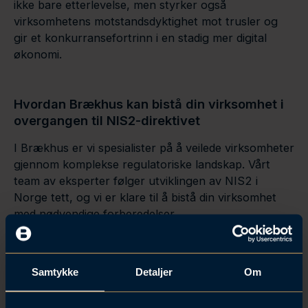
ikke bare etterlevelse, men styrker også
virksomhetens motstandsdyktighet mot trusler og
gir et konkurransefortrinn i en stadig mer digital
økonomi.
Hvordan Brækhus kan bistå
din virksomhet i
overgangen til NIS2-direktivet
I Brækhus er vi spesialister på å veilede virksomheter
gjennom komplekse regulatoriske landskap. Vårt
team av eksperter følger utviklingen av NIS2 i
Norge tett, og vi er klare til å bistå din virksomhet
med nødvendige forberedelser.
Les mer:
Brækhus’ ekspertise innen personvern og
cybersikkerhet
Samtykke
Detaljer
Om
Vi tilbyr skreddersydde råd og praktiske løsninger,
blant annet: