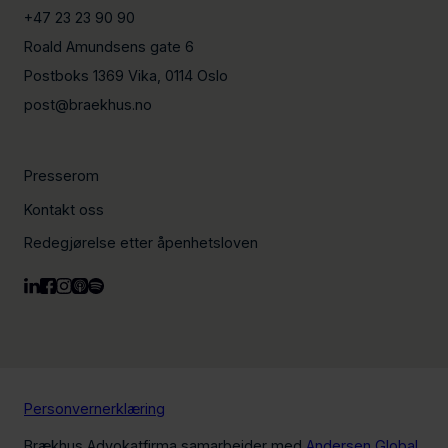
+47 23 23 90 90
Roald Amundsens gate 6
Postboks 1369 Vika, 0114 Oslo
post@braekhus.no
Presserom
Kontakt oss
Redegjørelse etter åpenhetsloven
Personvernerklæring
Brækhus Advokatfirma samarbeider med
Andersen Global
,