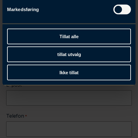
v
Markedsføring
a
Fornavn
l
g
Tillat alle
Etternavn
Firma
tillat utvalg
Ikke tillat
E-post
*
Telefon
*