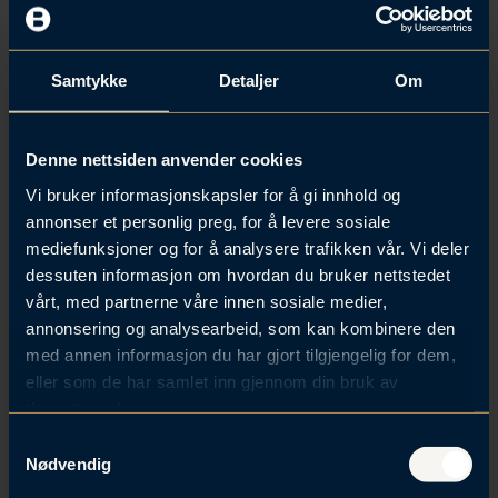
fra i fjor. Må jeg ta fem uker
ferie?
Hvor mye feriepenger får jeg?
Samtykke
Detaljer
Om
Jeg synes utregning av
feriepenger er vanskelig
Denne nettsiden anvender cookies
Hvor mange feriedager har jeg
Vi bruker informasjonskapsler for å gi innhold og
råd til uten å få lavere lønn i
annonser et personlig preg, for å levere sosiale
mediefunksjoner og for å analysere trafikken vår. Vi deler
juni?
dessuten informasjon om hvordan du bruker nettstedet
Hva skjer dersom jeg blir syk
vårt, med partnerne våre innen sosiale medier,
før eller i ferien?
annonsering og analysearbeid, som kan kombinere den
med annen informasjon du har gjort tilgjengelig for dem,
eller som de har samlet inn gjennom din bruk av
tjenestene deres.
Les mer:
Brækhus’ ekspertise innen
arbeidsrett
.
S
Nødvendig
a
m