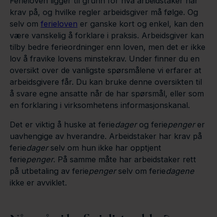
Ferieloven ligger til grunn for hva arbeidstaker har
krav på, og hvilke regler arbeidsgiver må følge. Og
selv om
ferieloven
er ganske kort og enkel, kan den
være vanskelig å forklare i praksis. Arbeidsgiver kan
tilby bedre ferieordninger enn loven, men det er ikke
lov å fravike lovens minstekrav. Under finner du en
oversikt over de vanligste spørsmålene vi erfarer at
arbeidsgivere får. Du kan bruke denne oversikten til
å svare egne ansatte når de har spørsmål, eller som
en forklaring i virksomhetens informasjonskanal.
Det er viktig å huske at ferie
dager
og ferie
penger
er
uavhengige av hverandre. Arbeidstaker har krav på
ferie
dager
selv om hun ikke har opptjent
ferie
penger
. På samme måte har arbeidstaker rett
på utbetaling av ferie
penger
selv om ferie
dagene
ikke er avviklet.