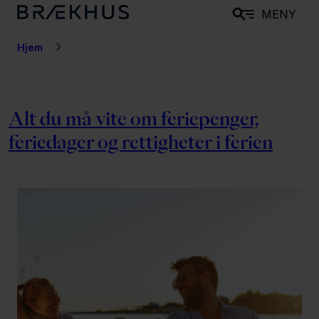
H
MENY
o
p
Hjem
p
t
i
Alt du må vite om feriepenger,
l
feriedager og rettigheter i ferien
h
o
v
e
d
i
n
n
h
o