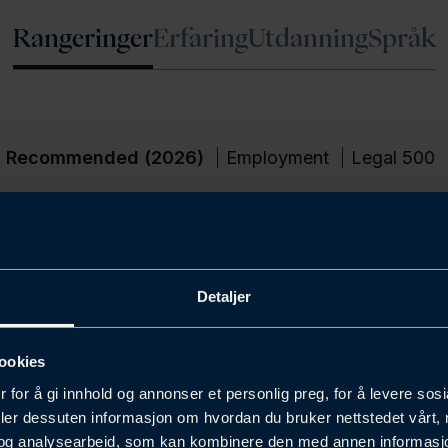
Rangeringer
Erfaring
Utdanning
Språk
Recommended (2026)
Employment
Legal 500
Detaljer
ookies
 for å gi innhold og annonser et personlig preg, for å levere sos
deler dessuten informasjon om hvordan du bruker nettstedet vårt,
og analysearbeid, som kan kombinere den med annen informasjon d