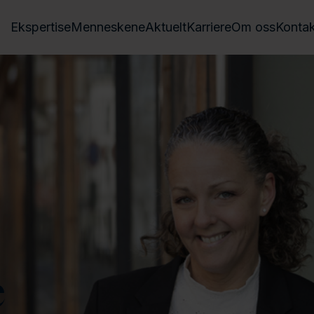
Ekspertise
Menneskene
Aktuelt
Karriere
Om oss
Kontak
e