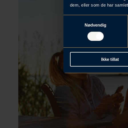
dem, eller som de har samlet
S
Nødvendig
a
m
t
y
k
Ikke tillat
k
e
v
a
l
g