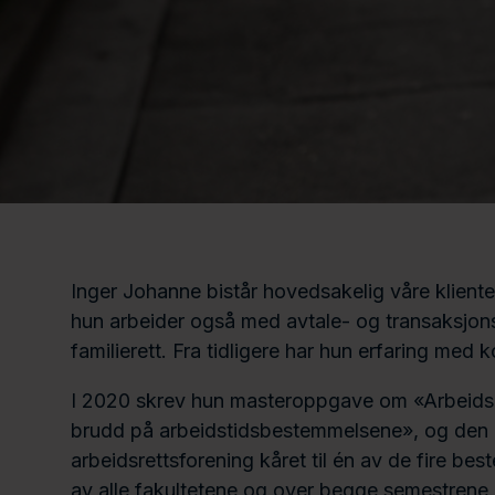
v
n
C
-
a
p
r
r
d
o
f
i
l
e
Inger Johanne bistår hovedsakelig våre kliente
hun arbeider også med avtale- og transaksjons
familierett. Fra tidligere har hun erfaring med 
I 2020 skrev hun masteroppgave om «Arbeidsg
brudd på arbeidstidsbestemmelsene», og den 
arbeidsrettsforening kåret til én av de fire best
av alle fakultetene og over begge semestrene.