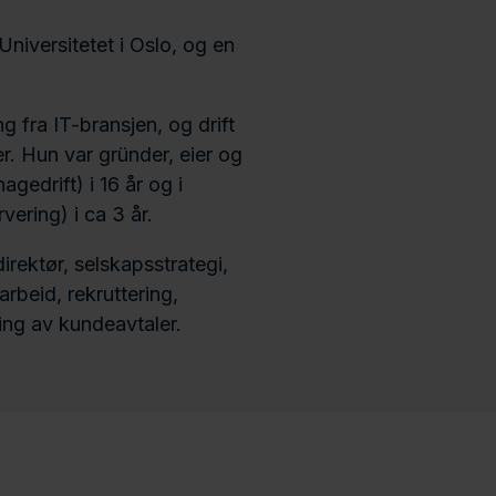
niversitetet i Oslo, og en
ng fra IT-bransjen, og drift
er. Hun var gründer, eier og
agedrift) i 16 år og i
ering) i ca 3 år.
direktør, selskapsstrategi,
beid, rekruttering,
ing av kundeavtaler.