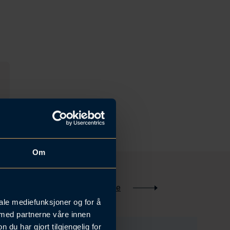
Om
Se alle
iale mediefunksjoner og for å
 med partnerne våre innen
u har gjort tilgjengelig for