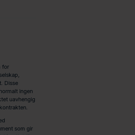
 for
sselskap,
t. Disse
 normalt ingen
ktet uavhengig
kontrakten.
ved
rument som gir