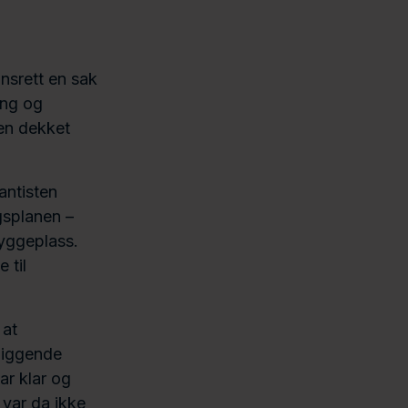
nsrett en sak
ing og
ien dekket
antisten
gsplanen –
byggeplass.
 til
 at
rliggende
ar klar og
 var da ikke