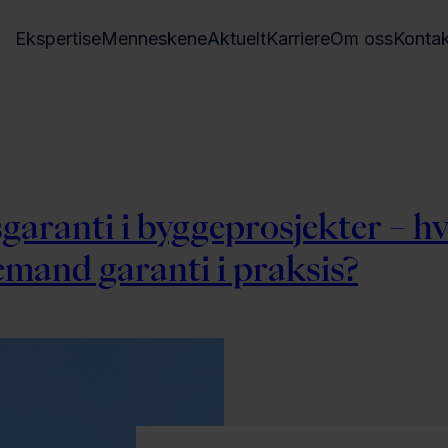
Ekspertise
Menneskene
Aktuelt
Karriere
Om oss
Kontak
garanti i byggeprosjekter – hv
emand garanti i praksis?