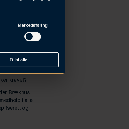
betale
Markedsføring
?
nnsrett
Tillat alle
ker kravet?
, der Brækhus
medhold i alle
epriserett og
.