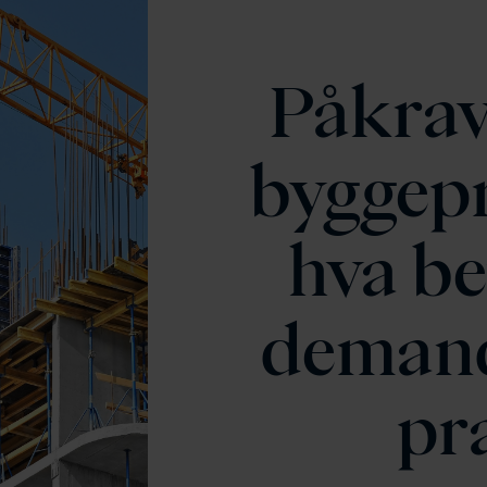
Påkrav
byggepr
hva be
demand
pr