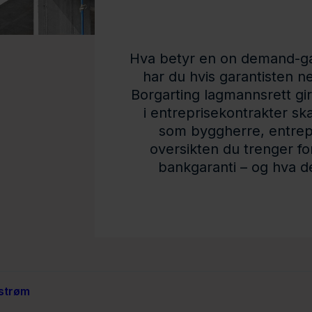
Hva betyr en on demand-gara
har du hvis garantisten n
Borgarting lagmannsrett gir
i entreprisekontrakter sk
som byggherre, entrepre
oversikten du trenger fo
bankgaranti – og hva de
dstrøm