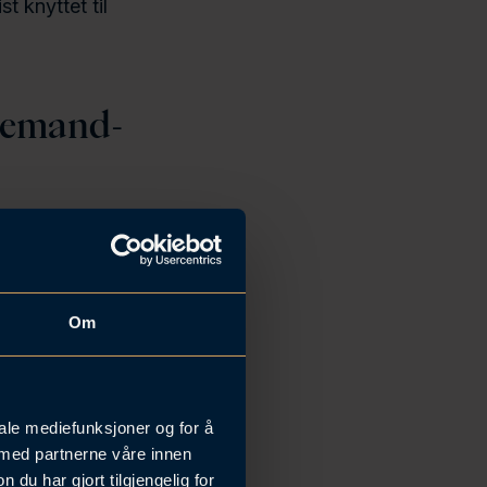
t knyttet til
demand-
rakter og
eprenøren /
Om
får en garanti
i som skal
.
iale mediefunksjoner og for å
artens
 med partnerne våre innen
u har gjort tilgjengelig for