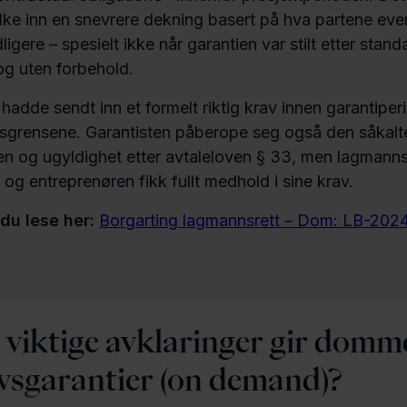
olke inn en snevrere dekning basert på hva partene eve
igere – spesielt ikke når garantien var stilt etter stand
og uten forbehold.
hadde sendt inn et formelt riktig krav innen garantipe
psgrensene. Garantisten påberope seg også den såkalt
n og ugyldighet etter avtaleloven § 33, men lagmanns
r og entreprenøren fikk fullt medhold i sine krav.
u lese her:
Borgarting lagmannsrett – Dom: LB-202
 viktige avklaringer gir domm
vsgarantier (on demand)?