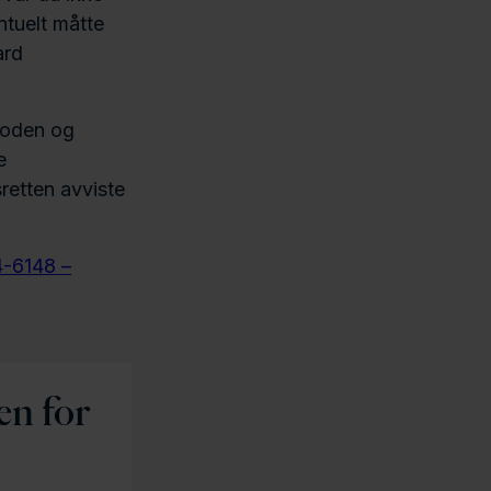
ntuelt måtte
ard
rioden og
e
retten avviste
4-6148 –
en for