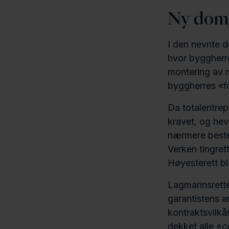
Ny dom 
I den nevnte 
hvor byggherre
montering av m
byggherres «fo
Da totalentrep
kravet, og hev
nærmere bestem
Verken tingrett
Høyesterett bl
Lagmannsretten
garantistens a
kontraktsvilkå
dekket alle «
c