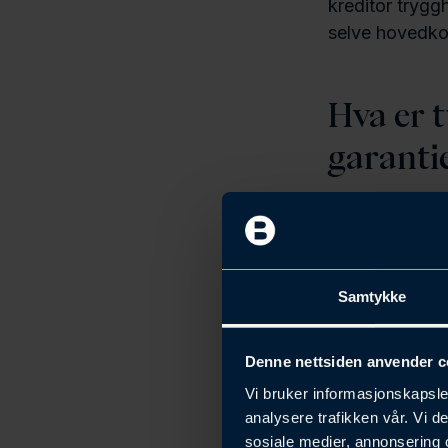
kreditor tryggh
selve hovedko
Hva er 
garanti
Påkravsgaranti
andre leverand
De skaper
Samtykke
leverandø
for forsk
Sikkerhet
Denne nettsiden anvender c
dekke kos
Vi bruker informasjonskapsler
Internasj
analysere trafikken vår. Vi 
betalingse
sosiale medier, annonsering 