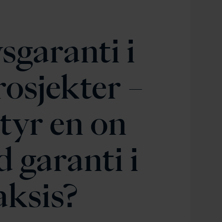
sgaranti i
osjekter –
tyr en on
 garanti i
aksis?