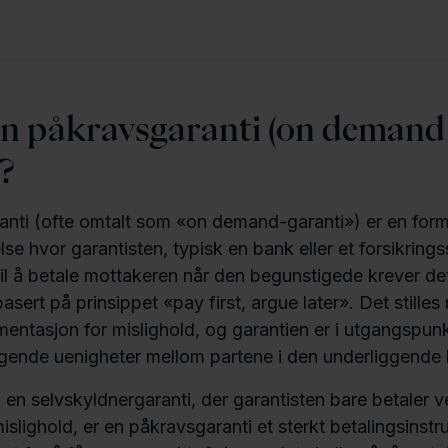
en påkravsgaranti (on demand
?
nti (ofte omtalt som «on demand-garanti») er en form
else hvor garantisten, typisk en bank eller et forsikring
 til å betale mottakeren når den begunstigede krever de
asert på prinsippet «pay first, argue later». Det stilles
ntasjon for mislighold, og garantien er i utgangspun
gende uenigheter mellom partene i den underliggende 
il en selvskyldnergaranti, der garantisten bare betaler 
slighold, er en påkravsgaranti et sterkt betalingsinst