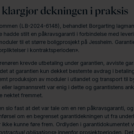
klargjør dekningen i praksis
dommen (LB-2024-6148), behandlet Borgarting lagman
 hadde stilt en påkravsgaranti i forbindelse med lever
oduler til et større boligprosjekt på Jessheim. Garant
rpliktelser i kontraktsperioden».
renøren krevde utbetaling under garantien, avviste gar
det at garantien kun dekket bestemte avdrag i betalin
t produksjon av moduler i utlandet og transport til 
 eller lagmannsrett var enig i dette og garantistens anke
e nektet fremmet.
 slo fast at det var tale om en ren påkravsgaranti, og
nførsel om en begrenset garantidekningen ut fra unde
r ikke kunne føre frem. Ordlyden i garantidokumentet v
ontractual obligations
» innenfor prosjektperioden. Det