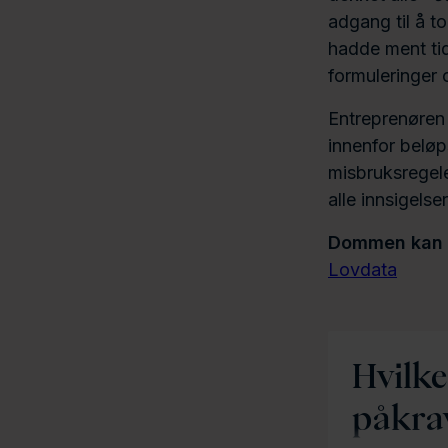
adgang til å t
hadde ment tidl
formuleringer 
Entreprenøren 
innenfor belø
misbruksregele
alle innsigelse
Dommen kan d
Lovdata
Hvilke
påkra