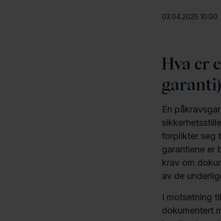
03.04.2025 10:00
Hva er 
garanti)
En påkravsgara
sikkerhetsstill
forplikter seg
garantiene er b
krav om dokume
av de underlig
I motsetning t
dokumentert mi