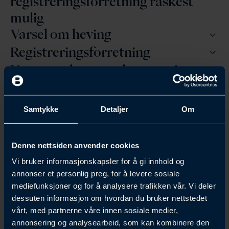
registreringsforretning raskest
mulig
Varsel om heving
Registreringsforretning
Krav mot boet og sluttoppgjør
Forebygging – bygg sikkerhet
inn i kontrakten
Samtykke
Detaljer
Om
Denne nettsiden anvender cookies
Vi bruker informasjonskapsler for å gi innhold og
Denne artikkelen ble først publisert på
annonser et personlig preg, for å levere sosiale
LandbasedAQ
mediefunksjoner og for å analysere trafikken vår. Vi deler
dessuten informasjon om hvordan du bruker nettstedet
vårt, med partnerne våre innen sosiale medier,
Ta kontroll over situasjonen
annonsering og analysearbeid, som kan kombinere den