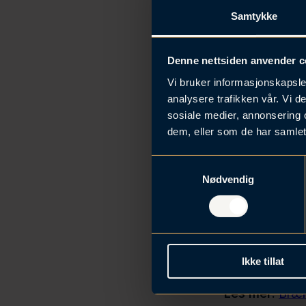
Samtykke
Arrangementet 
aktører i bygg
Denne nettsiden anvender c
På frokostsemi
Vi bruker informasjonskapsler
Håfjeld Riven
analysere trafikken vår. Vi 
og internasjon
sosiale medier, annonsering 
dem, eller som de har samlet
Dato:
20. janu
Tid:
kl. 08:30 
S
Sted:
Brækhus
Nødvendig
a
m
t
y
Påmelding
k
Ikke tillat
k
e
Les mer:
Bræk
v