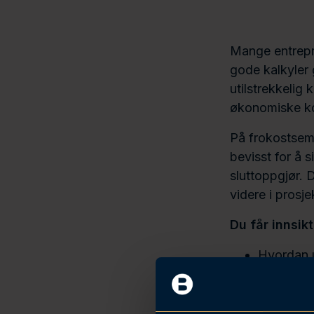
Mange entrepr
gode kalkyler 
utilstrekkelig 
økonomiske ko
På frokostsemi
bevisst for å 
sluttoppgjør. 
videre i prosje
Du får innsikt 
Hvordan u
Hvilke kon
lønnsomh
Hvordan h