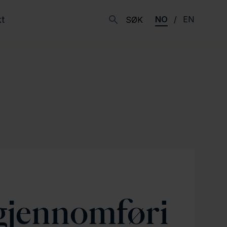
t
NO
EN
SØK
gjennomføri