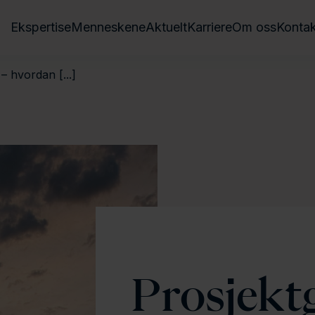
Ekspertise
Menneskene
Aktuelt
Karriere
Om oss
Kontak
– hvordan [...]
Prosjekt