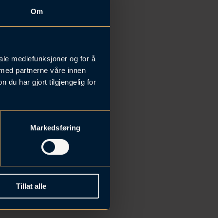
Om
og andre
og
Mads
iale mediefunksjoner og for å
 entreprenører
 med partnerne våre innen
u har gjort tilgjengelig for
Markedsføring
Tillat alle