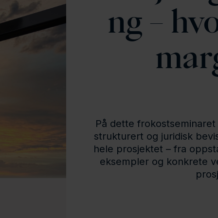
ng – hv
mar
På dette frokostseminaret
strukturert og juridisk bev
hele prosjektet – fra oppsta
eksempler og konkrete ve
pros