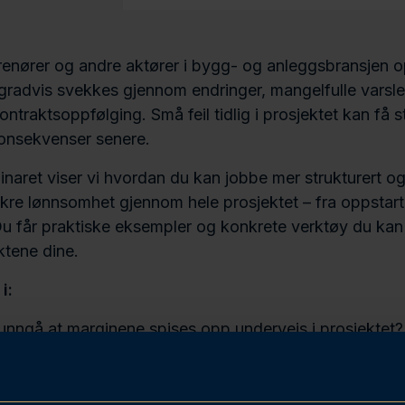
enører og andre aktører i bygg- og anleggsbransjen o
gradvis svekkes gjennom endringer, mangelfulle varsle
kontraktsoppfølging. Små feil tidlig i prosjektet kan få s
nsekvenser senere.
naret viser vi hvordan du kan jobbe mer strukturert og 
sikre lønnsomhet gjennom hele prosjektet – fra oppstart 
Du får praktiske eksempler og konkrete verktøy du ka
ktene dine.
i:
nngå at marginene spises opp underveis i prosjektet?
traktuelle og praktiske grep bør man ta tidlig for å sik
et?
åndtere endringer, varsler og krav uten å miste kontro