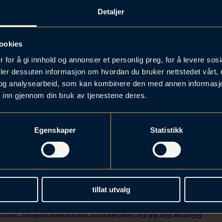
Detaljer
passer for entreprenører, byggherrer, prosjektledere 
- og anleggsbransjen.
ookies
naret møter du våre entrepriseeksperter,
Ninja Roede
 for å gi innhold og annonser et personlig preg, for å levere sos
æs
. Begge er spesialisert innen entrepriserett og bistår
deler dessuten informasjon om hvordan du bruker nettstedet vårt,
ale aktører som opererer i bygg- og anleggsbransjen.
og analysearbeid, som kan kombinere den med annen informasjon d
 inn gjennom din bruk av tjenestene deres.
ar 2026
– 09:15 (frokost serveres fra kl. 08:00)
 Advokatfirma, Roald Amundsens gate 6
Egenskaper
Statistikk
tillat utvalg
hus’ ekspertise innen Entreprise, bygg og anlegg