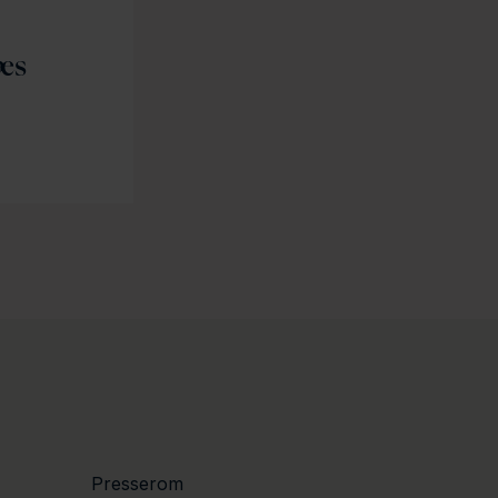
æs
Presserom