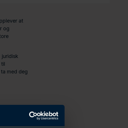
pplever at
r og
tore
juridisk
til
n ta med deg
re
ll?