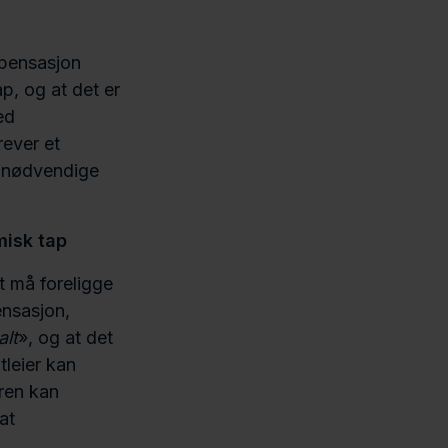
mpensasjon
p, og at det er
ed
ever et
ke nødvendige
misk tap
t må foreligge
ensasjon,
alt
», og at det
tleier kan
eren kan
at