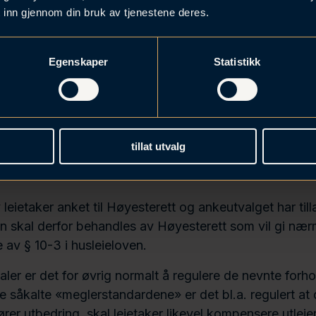
 legger med andre ord til grunn at husleieloven § 10-3
 inn gjennom din bruk av tjenestene deres.
rav om at utleier benytter det beløpet han mottar til fak
utleier senere velger å gjøre med lokalene er også s
Egenskaper
Statistikk
for leiers forpliktelser.
av på økonomisk kompensasjon ikke er betinget av at utl
gt til grunn også i andre dommer. Gulating lagmannsret
vike fra forståelsen av at det kun er merutgifter som føl
tillat utvalg
utleier kan kreve erstattet og som er lagt til grunn i tid
eietaker anket til Høyesterett og ankeutvalget har till
 skal derfor behandles av Høyesterett som vil gi nær
 av § 10-3 i husleieloven.
aler er det for øvrig normalt å regulere de nevnte forho
 de såkalte «meglerstandardene» er det bl.a. regulert at
rer utbedring, skal leietaker likevel kompensere utleier