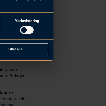
 (2) ikke
tisk å utbedre
om utgangspunkt
Markedsføring
eier faktisk
t synes
ge av utleiers
Tillat alle
ligere
att anken
mere føringer
ldene i
 dersom utleier
 for de