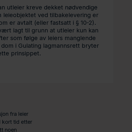
kan utleier kreve dekket nødvendige
m leieobjektet ved tilbakelevering er
m er avtalt (eller fastsatt i § 10-2).
ært lagt til grunn at utleier kun kan
fter som følge av leiers manglende
t dom i Gulating lagmannsrett bryter
tte prinsippet.
on fra leier
kort tid etter
att noen