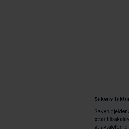
Sakens fakt
Saken gjelder 
etter tilbakele
at avtaleforho