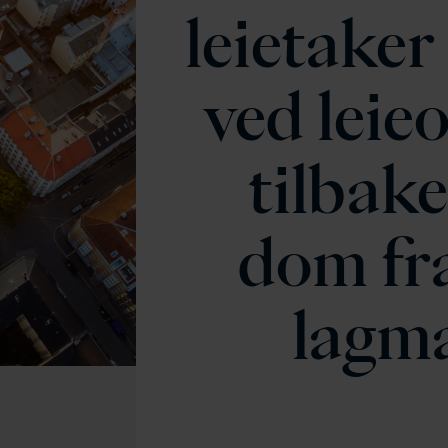
leietaker
ved leie
tilbake
dom fr
lagm