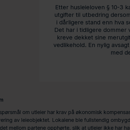
Etter husleieloven § 10-3 
utgifter til utbedring derso
i dårligere stand enn hva so
Det har i tidligere dommer v
kreve dekket sine merutgi
vedlikehold. En nylig avsag
med de
um
spørsmål om utleier har krav på økonomisk kompensasj
vering av leieobjektet. Lokalene ble fullstendig ombygd 
ldet mellom partene opphørte, slik at utleier ikke har h