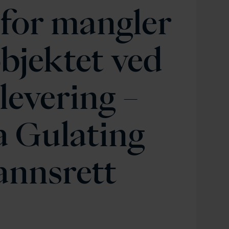
 for mangler
objektet ved
levering –
a Gulating
annsrett