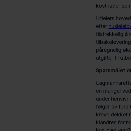
kostnader som 
Utleiers hoved
etter
husleielo
tilstrekkelig å
tilbakelevering
påregnelig økon
utgifter til utb
Spørsmålet om
Lagmannsretten
en mangel ved 
under henvisni
følger av fora
kreve dekket n
klandres for m
kun
nødvendi