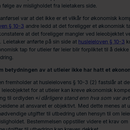
følge av misligholdet fra leietakers side.
anførsel var at det ikke er et vilkår for økonomisk ko
ven § 10-3
andre ledd at det foreligger et økonomisk ta
 konstatere at det foreligger mangler ved leieobjektet v
. Leietaker anførte på sin side at
husleieloven § 10-3
kr
omisk tap for utleier før leier blir forpliktet til å dek
edring.
 betydningen av at utleier ikke har hatt et økono
 fremholder at husleielovens § 10-3 (2) fastslår at de
leieobjektet for at utleier kan kreve økonomisk komp
ng til ordlyden «
i dårligere stand enn hva som var avt
rbeidene at ansvaret er objektivt. Med dette menes at u
ødvendige utgifter til utbedring uten hensyn til om lei
isligholdet. Bestemmelsen oppstiller videre et krav om 
ge
utgifter til utbedring kan kreves dekket