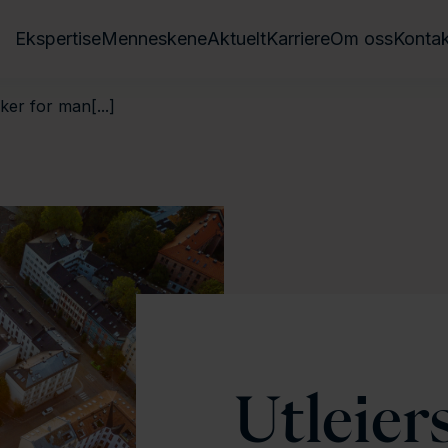
Ekspertise
Menneskene
Aktuelt
Karriere
Om oss
Kontak
ker for man[...]
Utleier