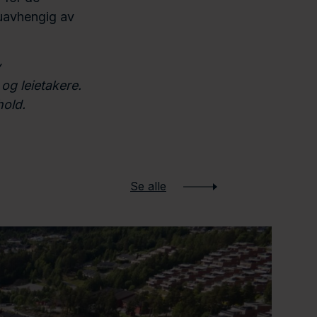
 uavhengig av
v
 og leietakere.
hold.
Se alle