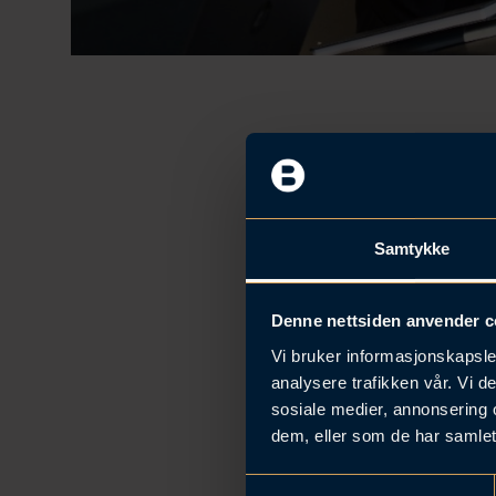
«Det er en ære
Samtykke
Meritas, styrel
internasjonal
Denne nettsiden anvender c
Morck.
Vi bruker informasjonskapsler
Morck har vært
analysere trafikken vår. Vi 
og M&A. Han h
sosiale medier, annonsering 
dem, eller som de har samlet
internasjonal
virksomhet i N
S