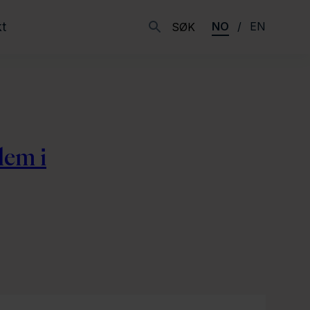
t
NO
EN
SØK
lem i