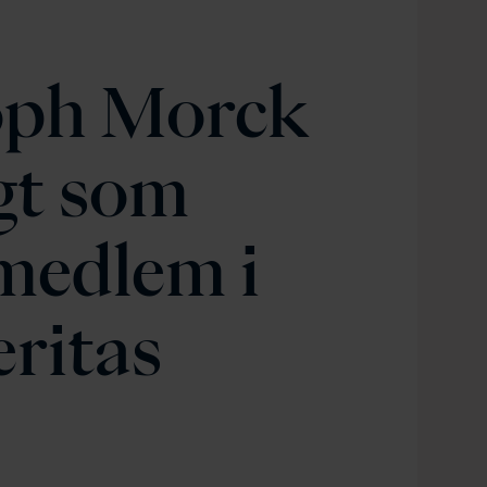
oph Morck
gt som
medlem i
ritas