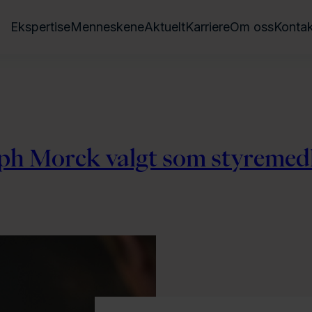
Ekspertise
Menneskene
Aktuelt
Karriere
Om oss
Kontak
ph Morck valgt som styremed