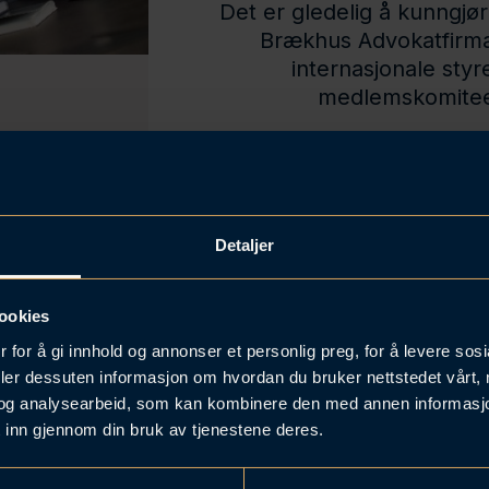
Det er gledelig å kunngjø
Brækhus Advokatfirma
internasjonale styre
medlemskomiteen
 å bli tildelt vervet og jeg ser frem til å jobbe enda
Detaljer
eder Jill D. Wiley og resten av styret for å videreutvik
e samarbeidet mellom Meritas sine medlemsfirmaer.
» 
ookies
 for å gi innhold og annonser et personlig preg, for å levere sos
 partner i Brækhus siden 2016 og leder avdelingen for
deler dessuten informasjon om hvordan du bruker nettstedet vårt,
ar både norsk og tysk advokatbevilling. Morck bistår 
og analysearbeid, som kan kombinere den med annen informasjon d
 inn gjennom din bruk av tjenestene deres.
e og utenlandske selskaper med etablering og grenseo
orge, og norske selskaper med forretningsinteresser i 