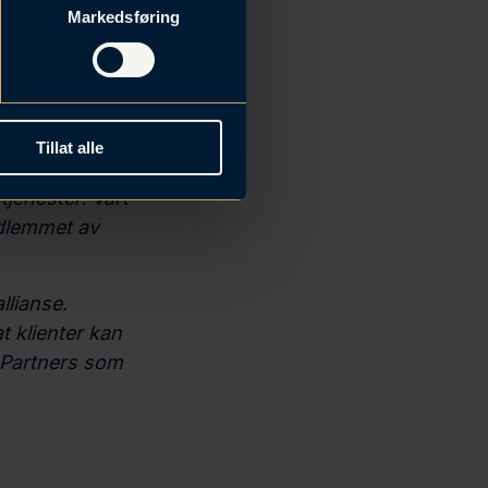
r: ‘
Christoph
Markedsføring
mestic law and
s. Vi rådgir
 til
Tillat alle
drede
tjenester. Vårt
edlemmet av
llianse.
t klienter kan
& Partners som