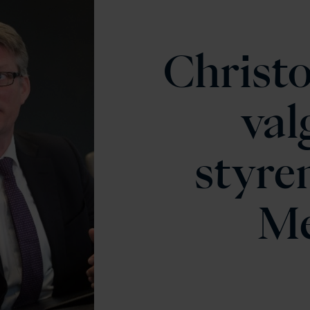
Christ
val
styre
Me