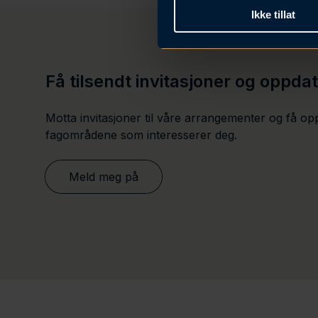
Ikke tillat
k
e
v
a
Få tilsendt invitasjoner og oppda
l
g
Motta invitasjoner til våre arrangementer og få op
fagområdene som interesserer deg.
Meld meg på