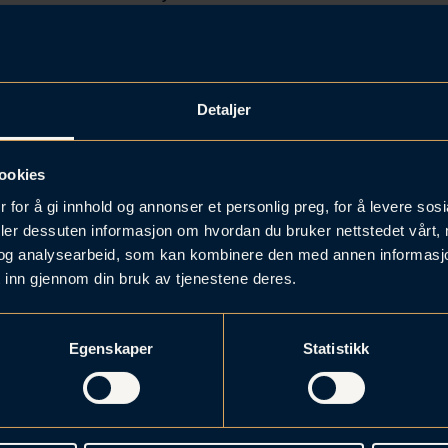
Detaljer
ookies
 for å gi innhold og annonser et personlig preg, for å levere sos
deler dessuten informasjon om hvordan du bruker nettstedet vårt,
og analysearbeid, som kan kombinere den med annen informasjon d
 inn gjennom din bruk av tjenestene deres.
Forrige podkast:
Neste podkast:
 kontroll på bedriftens OTP-
Hvordan bør bedrifter sikre
sparing?
pensjonsrettigheter for sine
Egenskaper
Statistikk
internasjonale arbeidsforho