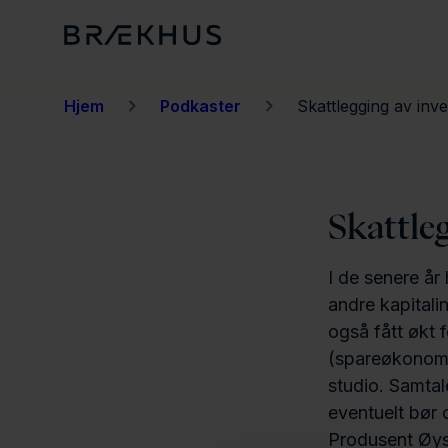
H
o
p
p
Hjem
Podkaster
Skattlegging av inve
t
i
l
Skattle
h
o
I de senere år 
v
andre kapitali
e
også fått økt 
d
(spareøkonom 
i
studio. Samtal
n
eventuelt bør 
n
Produsent Øys