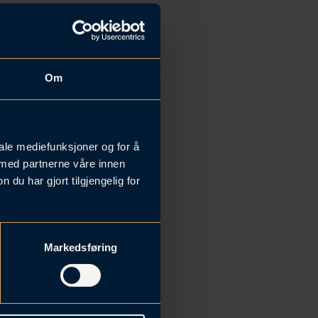
Om
iale mediefunksjoner og for å
 med partnerne våre innen
u har gjort tilgjengelig for
 ansatte i
Markedsføring
ld?