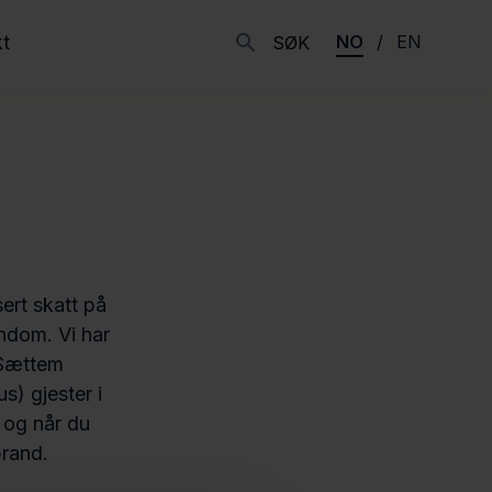
t
NO
EN
SØK
sert skatt på
endom. Vi har
 Sættem
) gjester i
r og når du
brand.