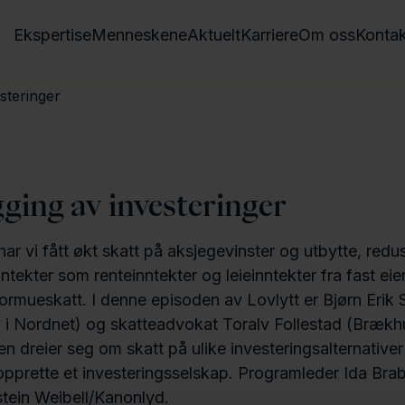
Ekspertise
Menneskene
Aktuelt
Karriere
Om oss
Kontak
steringer
gging av investeringer
har vi fått økt skatt på aksjegevinster og utbytte, redu
nntekter som renteinntekter og leieinntekter fra fast ei
formueskatt. I denne episoden av Lovlytt er Bjørn Erik
i Nordnet) og skatteadvokat Toralv Follestad (Brækhus
en dreier seg om skatt på ulike investeringsalternative
opprette et investeringsselskap. Programleder Ida Bra
tein Weibell/Kanonlyd.