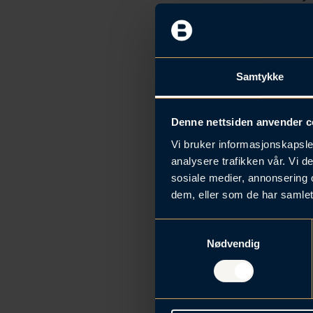
h
o
l
d
Samtykke
Denne nettsiden anvender c
Vi bruker informasjonskapsler
analysere trafikken vår. Vi 
sosiale medier, annonsering 
dem, eller som de har samlet
Har du
S
Nødvendig
a
m
t
y
k