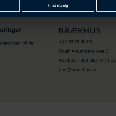
tillat utvalg
teringer
+47 23 23 90 90
pdateringer på de
Roald Amundsens gate 6
Postboks 1369 Vika, 0114 Os
post@braekhus.no