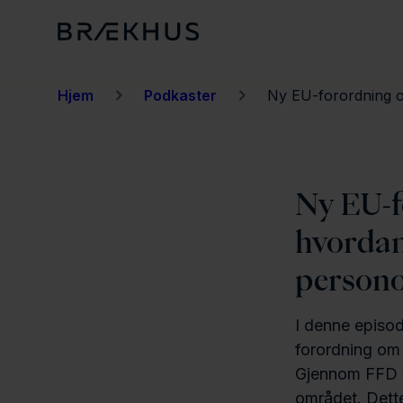
H
o
p
p
Hjem
Podkaster
Ny EU-forordning om
t
i
l
Ny EU-f
h
o
hvordan
v
persono
e
d
I denne episo
i
forordning om 
n
Gjennom FFD vi
n
området. Dette