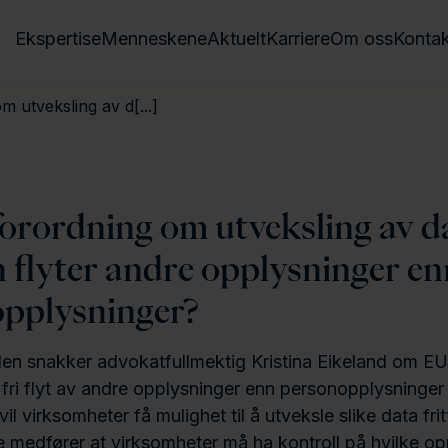
Ekspertise
Menneskene
Aktuelt
Karriere
Om oss
Kontak
 utveksling av d[...]
orordning om utveksling av d
 flyter andre opplysninger en
pplysninger?
den snakker advokatfullmektig Kristina Eikeland om E
fri flyt av andre opplysninger enn personopplysninger
l virksomheter få mulighet til å utveksle slike data fri
 medfører at virksomheter må ha kontroll på hvilke op