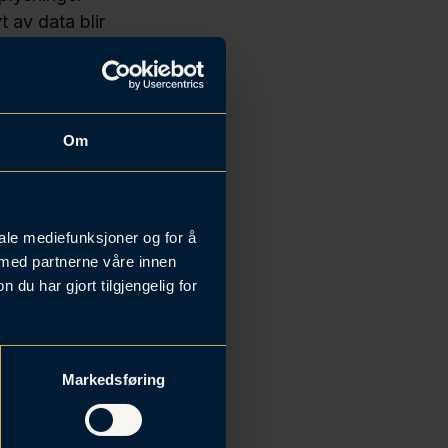
 av data blir
gramleder Ida
Om
iale mediefunksjoner og for å
 med partnerne våre innen
u har gjort tilgjengelig for
Markedsføring