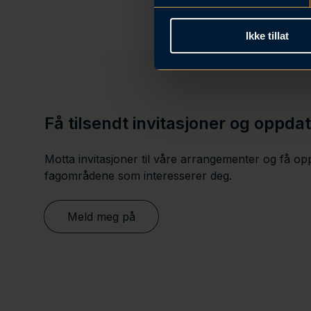
y
k
Ikke tillat
k
e
v
a
l
Få tilsendt invitasjoner og oppda
g
Motta invitasjoner til våre arrangementer og få op
fagområdene som interesserer deg.
Meld meg på