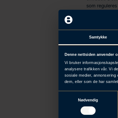
h
som reguleres 
o
det samtidig e
l
Brabrand. Pro
d
Samtykke
Denne nettsiden anvender c
Vi bruker informasjonskapsler
analysere trafikken vår. Vi 
sosiale medier, annonsering 
dem, eller som de har samlet
S
Nødvendig
a
m
Leve
t
korona-f