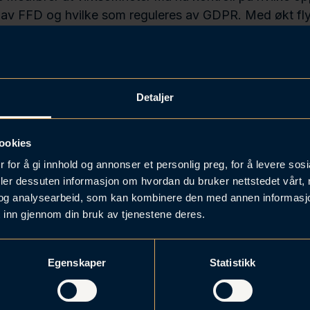
av FFD og hvilke som reguleres av GDPR. Med økt flyt
nda viktigere å sikre seg rettigheter til egne data. Pro
dusert av Øystein Weibell/Kanonlyd.
Detaljer
ookies
 for å gi innhold og annonser et personlig preg, for å levere sos
deler dessuten informasjon om hvordan du bruker nettstedet vårt,
og analysearbeid, som kan kombinere den med annen informasjon d
 inn gjennom din bruk av tjenestene deres.
Forrige podkast:
Neste podkast:
Egenskaper
Statistikk
ringstid, fristforlengelse og
Hjemmekontor i utlandet
orsinkelser i boligprosjekter