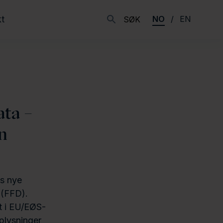
t
NO
EN
SØK
ata –
n
Us nye
 (FFD).
tt i EU/EØS-
plysninger