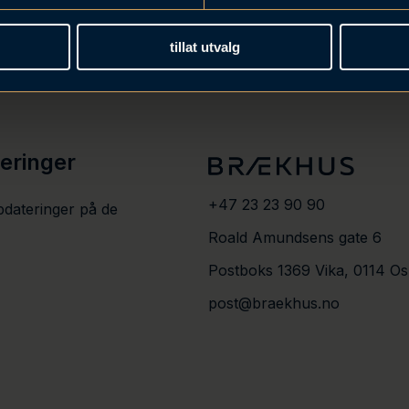
tillat utvalg
teringer
+47 23 23 90 90
pdateringer på de
Roald Amundsens gate 6
Postboks 1369 Vika, 0114 Os
post@braekhus.no