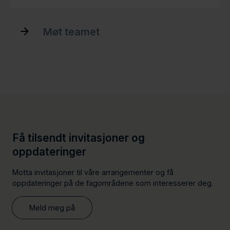
s
n
t
k
n
e
Møt teamet
e
d
d
I
v
n
C
-
a
p
r
r
d
o
f
i
l
Få tilsendt invitasjoner og
e
oppdateringer
Motta invitasjoner til våre arrangementer og få
oppdateringer på de fagområdene som interesserer deg.
Meld meg på