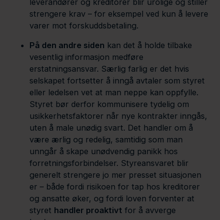
leverandører og kreditorer blir urolige og stiller
strengere krav – for eksempel ved kun å levere
varer mot forskuddsbetaling.
På den andre siden
kan det å holde tilbake
vesentlig informasjon medføre
erstatningsansvar. Særlig farlig er det hvis
selskapet fortsetter å inngå avtaler som styret
eller ledelsen vet at man neppe kan oppfylle.
Styret bør derfor kommunisere tydelig om
usikkerhetsfaktorer når nye kontrakter inngås,
uten å male unødig svart. Det handler om å
være ærlig og redelig, samtidig som man
unngår å skape unødvendig panikk hos
forretningsforbindelser. Styreansvaret blir
generelt strengere jo mer presset situasjonen
er – både fordi risikoen for tap hos kreditorer
og ansatte øker, og fordi loven forventer at
styret
handler proaktivt
for å avverge