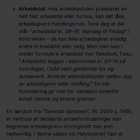
Arbeidstid
: Hvis arbeidsavtalen presiserer en
helt fast arbeidstid eller turnus, kan det låse
arbeidsgivers handlingsrom. Tenk deg at det
står “
arbeidstid kl. 08–16, mandag til fredag
” i
kontrakten – da kan ikke arbeidsgiver ensidig
endre til kveldstid eller helg. Men man kan i
stedet formulere arbeidstid mer fleksibelt, f.eks.:
“
Arbeidstid legges i tidsrommet kl. 07–19 på
hverdager, i tråd med gjeldende lov og
avtaleverk. Konkret arbeidstidsplan settes opp
av arbeidsgiver etter drøfting
.” En slik
formulering gir rom for variasjon innenfor
avtalt ramme og lovens grenser.
En lærdom fra “Senvakt-dommen”, Rt. 2009 s. 1465,
er nettopp at detaljerte avtaleformuleringer kan
begrense arbeidsgivers styringsrett mer enn
nødvendig. I denne saken slo Høyesterett fast at