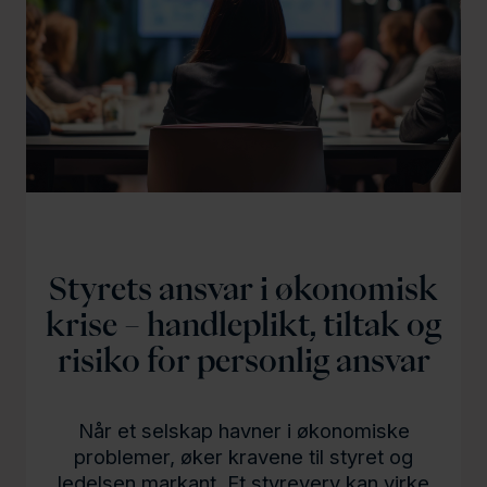
l
d
Styrets ansvar i økonomisk
krise – handleplikt, tiltak og
risiko for personlig ansvar
Når et selskap havner i økonomiske
problemer, øker kravene til styret og
ledelsen markant. Et styreverv kan virke