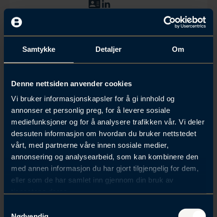
L
L
a
i
s
n
t
k
n
e
Samtykke
Detaljer
Om
e
d
d
I
v
n
Styringsrettens grenser – hva faller
Denne nettsiden anvender cookies
C
-
a
p
innenfor og utenfor?
Vi bruker informasjonskapsler for å gi innhold og
r
r
annonser et personlig preg, for å levere sosiale
d
o
mediefunksjoner og for å analysere trafikken vår. Vi deler
f
dessuten informasjon om hvordan du bruker nettstedet
i
l
vårt, med partnerne våre innen sosiale medier,
e
annonsering og analysearbeid, som kan kombinere den
med annen informasjon du har gjort tilgjengelig for dem,
eller som de har samlet inn gjennom din bruk av
tjenestene deres.
S
Nødvendig