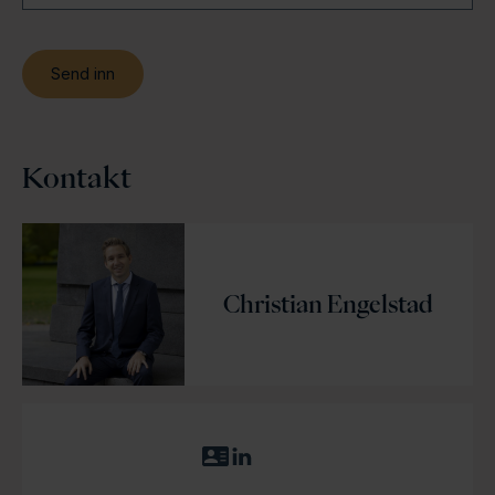
Kontakt
Christian Engelstad
L
L
a
i