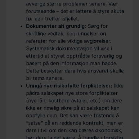
avverge større problemer senere. Vær
forutseende – det er lettere å styre skuta
før den treffer isfjellet.
Dokumenter alt grundig:
Sørg for
skriftlige vedtak, begrunnelser og
referater for alle viktige avgjørelser.
Systematisk dokumentasjon vil vise i
ettertid at styret opptrådte forsvarlig og
basert på den informasjon man hadde.
Dette beskytter dere hvis ansvaret skulle
bli tema senere.
Unngå nye risikofylte forpliktelser:
Ikke
pådra selskapet nye store forpliktelser
(nye lån, kostbare avtaler, etc.) om dere
ikke er rimelig sikre på at selskapet kan
oppfylle dem. Det kan være fristende å
“satse” på en reddende kontrakt, men er
dere i tvil om den kan bæres økonomisk,
bør dere la det være. Å handle uforsiktig