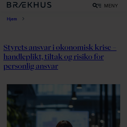
H
MENY
o
p
Hjem
p
t
i
Styrets ansvar i økonomisk krise –
l
handleplikt, tiltak og risiko for
h
o
personlig ansvar
v
e
d
i
n
n
h
o