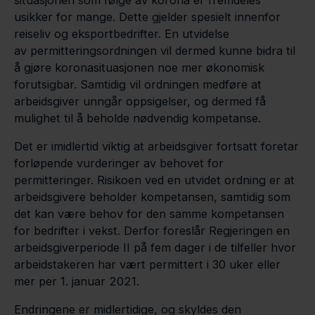
situasjonen som følge av korona er fremdeles
usikker for mange. Dette gjelder spesielt innenfor
reiseliv og eksportbedrifter. En utvidelse
av permitteringsordningen vil dermed kunne bidra til
å gjøre koronasituasjonen noe mer økonomisk
forutsigbar. Samtidig vil ordningen medføre at
arbeidsgiver unngår oppsigelser, og dermed få
mulighet til å beholde nødvendig kompetanse.
Det er imidlertid viktig at arbeidsgiver fortsatt foretar
forløpende vurderinger av behovet for
permitteringer. Risikoen ved en utvidet ordning er at
arbeidsgivere beholder kompetansen, samtidig som
det kan være behov for den samme kompetansen
for bedrifter i vekst. Derfor foreslår Regjeringen en
arbeidsgiverperiode II på fem dager i de tilfeller hvor
arbeidstakeren har vært permittert i 30 uker eller
mer per 1. januar 2021.
Endringene er midlertidige, og skyldes den