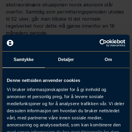
ekstraordinære situasjonen norsk økonomi står
overfor. Samtidig som permitteringsperioden utvides
til 52 uker, går man tilbake til det normale
regelverket hvor dette må gjøres innenfor en 18
måneders periode.
Eksempel – før regelendringene:
For permitteringer iverksatt fra og med 1. juni 2020,
Samtykke
Detaljer
Om
betaler arbeidsgiver lønn til arbeidstakeren 1. og 2.
juni. Arbeidstaker mottar lønnskompensasjon fra
NAV 3. til 20. juni. Arbeidstaker går deretter over på
Denne nettsiden anvender cookies
dagpenger.
Vi bruker informasjonskapsler for å gi innhold og
Eksempel – etter regelendringene:
annonser et personlig preg, for å levere sosiale
mediefunksjoner og for å analysere trafikken vår. Vi deler
For permitteringer iverksatt fra og med 1. september,
dessuten informasjon om hvordan du bruker nettstedet
betaler arbeidsgiver lønn til arbeidstakeren 1.-14.
vårt, med partnerne våre innen sosiale medier,
september (10 arbeidsdager). Arbeidstaker går
annonsering og analysearbeid, som kan kombinere den
deretter over på dagpenger. Hvis permitteringen er
med annen informasjon du har gjort tilgjengelig for dem,