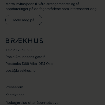
Motta invitasjoner til våre arrangementer og få
oppdateringer på de fagområdene som interesserer deg.
Meld meg på
+47 23 23 90 90
Roald Amundsens gate 6
Postboks 1369 Vika, 0114 Oslo
post@braekhus.no
Presserom
Kontakt oss
Redegjørelse etter åpenhetsloven