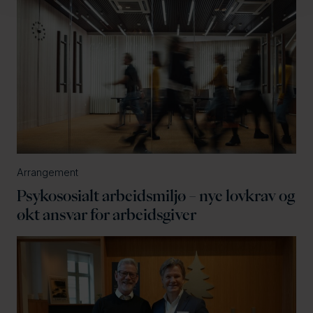
Arrangement
Psykososialt arbeidsmiljø – nye lovkrav og
økt ansvar for arbeidsgiver