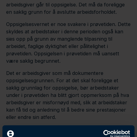
arbeidsgiver går til oppsigelse. Det må da foreligge
en saklig grunn for å avslutte arbeidsforholdet.
Oppsigelsesvernet er noe svakere i prøvetiden. Dette
skyldes at arbeidstaker i denne perioden også kan
sies opp på grunn av manglende tilpasning til
arbeidet, faglige dyktighet eller pålitelighet i
prøvetiden. Oppsigelsen i prøvetiden må uansett
være saklig begrunnet.
Det er arbeidsgiver som må dokumentere
oppsigelsesgrunnen. For at det skal foreligge et
saklig grunnlag for oppsigelse, bør arbeidstaker
under i prøvetiden ha blitt gjort oppmerksom på hva
arbeidsgiver er misfornøyd med, slik at arbeidstaker
kan få tid og anledning til å bedre sine prestasjoner
eller endre sin atferd.
I prøvetiden er oppsigelsesfristen i utgangspunktet
14 dager, så lenge ikke annet er avtalt.