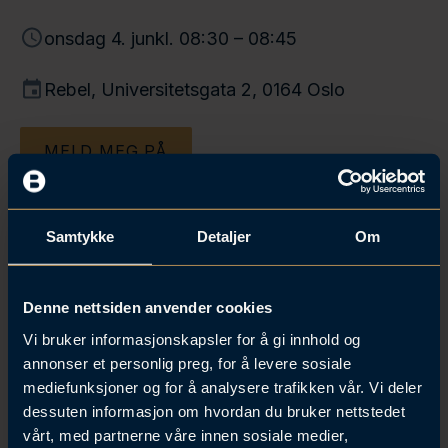
l
onsdag 4. jun
kl. 08:30 – 08:45
d
Rebel, Universitetsgata 2, 0164 Oslo
MELD MEG PÅ
Samtykke
Detaljer
Om
Mange arbeidsgivere inkluderer
konkurranseklausuler i arbeidsavtalene – enten i
Denne nettsiden anvender cookies
standardform eller mer spesialtilpasset. Felles for alle
Vi bruker informasjonskapsler for å gi innhold og
er at de krever kompensasjon dersom de skal
annonser et personlig preg, for å levere sosiale
håndheves. I denne morgentalen forklarer Inger
mediefunksjoner og for å analysere trafikken vår. Vi deler
Johanne Heggdal når slike klausuler faktisk kan
dessuten informasjon om hvordan du bruker nettstedet
benyttes, hva slags beskyttelse de gir, og om det
vårt, med partnerne våre innen sosiale medier,