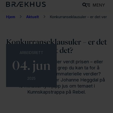
H
MENY
o
p
Hjem
Aktuelt
Konkurranseklausuler – er det ver[...]
p
t
i
Konkurranseklausuler – er det
l
verdt det?
h
ARBEIDSRETT
o
Er konkurranseklausuler verdt prisen – eller
04. jun
v
finnes det smartere grep du kan ta for å
e
beskytte bedriftens immaterielle verdier?
d
2025
Onsdag 4. juni byr Inger Johanne Heggdal på
i
15 minutter lynkjapp jus om temaet i
n
Kunnskapstrappa på Rebel.
n
h
o