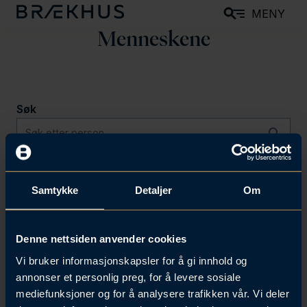
H
MENY
o
Menneskene
p
p
t
i
Søk
l
h
o
Tittel
v
Samtykke
Detaljer
Om
e
d
Ekspertise
i
Denne nettsiden anvender cookies
n
Vi bruker informasjonskapsler for å gi innhold og
n
annonser et personlig preg, for å levere sosiale
h
mediefunksjoner og for å analysere trafikken vår. Vi deler
o