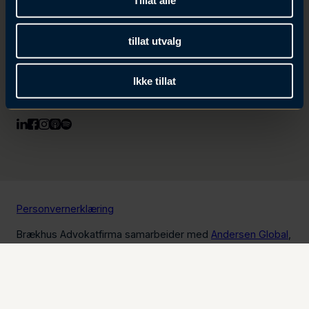
Tillat alle
tillat utvalg
Presserom
Kontakt oss
Ikke tillat
Redegjørelse etter åpenhetsloven
Personvernerklæring
Brækhus Advokatfirma samarbeider med
Andersen Global
,
Crowe
og
Meritas Law Firms Worldwide
.