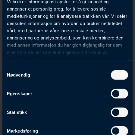
presiserte at dette lå langt under den øvre grensen
Vi bruker informasjonskapsler for å gi innhold og
på 25 millioner kroner. Det er derfor grunn til å
annonser et personlig preg, for å levere sosiale
forvente tilsvarende størrelser på fremtidige
mediefunksjoner og for å analysere trafikken vår. Vi deler
overtredelsesgebyr fra Forbrukertilsynet.
dessuten informasjon om hvordan du bruker nettstedet
vårt, med partnerne våre innen sosiale medier,
annonsering og analysearbeid, som kan kombinere den
med annen informasjon du har gjort tilgjengelig for dem,
Hva bør du gjøre nå?
eller som de har samlet inn gjennom din bruk av
tjenestene deres.
Vi anbefaler alle virksomheter som driver
S
salgsmarkedsføring å gjennomgå følgende:
Nødvendig
a
m
Kartlegg systemene deres og rutinene
t
Egenskaper
deres for å kontrollere at dere har på
y
plass tilstrekkelige prosesser til å holde
k
den nødvendige oversikten
k
Statistikk
Gjennomgå kampanjestrukturen og gjør
e
en vurdering av tiden mellom kampanjene
v
og hvilke konsekvenser dette får for
Markedsføring
a