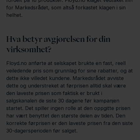
fordelt på 18 produkter. Floyd.no klaget vedtaket inn
for Markedsrådet, som altså forkastet klagen i sin
helhet.
Hva betyr avgjørelsen for din
virksomhet?
Floyd.no anførte at selskapet brukte en fast, reell
veiledende pris som grunnlag for sine rabatter, og at
dette ikke villedet kundene. Markedsrådet avviste
dette og understreket at førprisen alltid skal være
den laveste prisen som faktisk er brukt i
salgskanalen de siste 30 dagene før kampanjen
startet. Det spiller ingen rolle at den oppgitte prisen
har vært benyttet den største delen av tiden. Den
korrekte førprisen er den laveste prisen fra den siste
30-dagersperioden før salget.