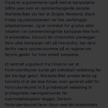
Floyd.no argumenterte også med at kampanjene
måtte sees som én sammenhengende periode.
Markedsrådet slo fast at Singles Weekend, Black
Friday og julekampanjen var fire uavhengige
salgskampanjer, og at unntaket for gradvis økte
rabatter i én sammenhengende kampanje ikke kom
til anvendelse. Dersom din virksomhet planlegger
flere ulike kampanjer tett på hverandre, bør dere
derfor være oppmerksomme på at reglene om
førpris gjelder for hver enkelt kampanje.
Et sentralt argument fra Floyd.no var at
Forbrukertilsynet burde gitt individuell veiledning før
det ble ilagt gebyr. Markedsrådet avviste dette og
henviste til at det ikke finnes noen generell plikt for
Forbrukertilsynet til å gi individuell veiledning til
profesjonelle næringsdrivende før
overtredelsesgebyr ilegges. Dersom
Forbrukertilsynet fører tilsyn med din virksomhets