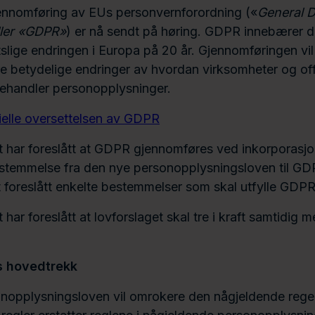
ennomføring av EUs personvernforordning («
General D
ller «GDPR»
) er nå sendt på høring. GDPR innebærer d
slige endringen i Europa på 20 år. Gjennomføringen vil
 betydelige endringer av hvordan virksomheter og off
ehandler personopplysninger.
ielle oversettelsen av GDPR
 har foreslått at GDPR gjennomføres ved inkorporasjo
stemmelse fra den nye personopplysningsloven til GDP
foreslått enkelte bestemmelser som skal utfylle GDPRs
har foreslått at lovforslaget skal tre i kraft samtidig
s hovedtrekk
nopplysningsloven vil omrokere den någjeldende regel