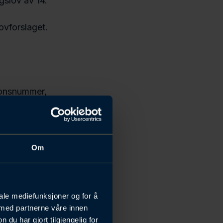
gslov av 14.
ovforslaget.
sjonsnummer,
 at
der begrepet.
av sensitive
Om
ske data.
iale mediefunksjoner og for å
 seg selv, men
 med partnerne våre innen
er til en
u har gjort tilgjengelig for