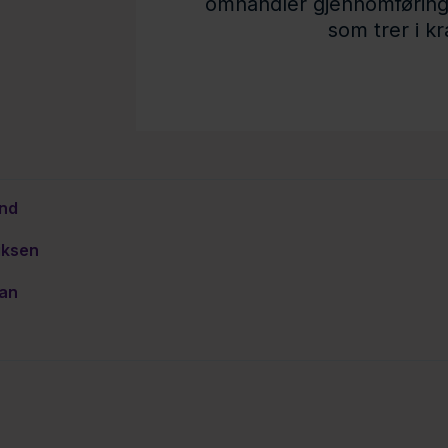
omhandler gjennomføring
som trer i kr
und
iksen
lan