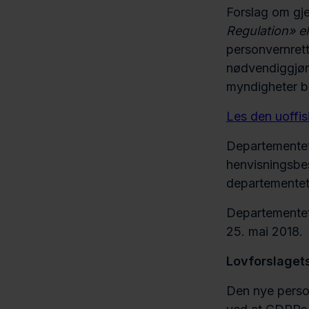
Forslag om gj
Regulation» e
personvernrett
nødvendiggjøre
myndigheter b
Les den uoffis
Departementet
henvisningsbe
departementet 
Departementet 
25. mai 2018.
Lovforslaget
Den nye perso