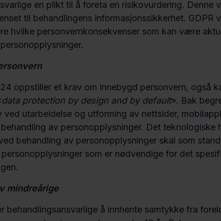
varlige en plikt til å foreta en risikovurdering. Denne 
renset til behandlingens informasjonssikkerhet. GDPR v
rdere hvilke personvernkonsekvenser som kan være aktu
 personopplysninger.
ersonvern
24 oppstiller et krav om innebygd personvern, også ka
«
data protection by design and by default
». Bak begr
v ved utarbeidelse og utforming av nettsider, mobilapp
t behandling av personopplysninger. Det teknologiske 
ved behandling av personopplysninger skal som standar
 personopplysninger som er nødvendige for det spesif
ngen.
v mindreårige
 behandlingsansvarlige å innhente samtykke fra fore