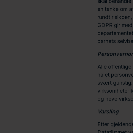
skal behandle 
en tanke om at
rundt risikoen
GDPR gir medle
departementet 
barnets selvb
Personverno
Alle offentlig
ha et personv
svært gunstig
virksomheter k
og heve virks
Varsling
Etter gjeldend
Datatilsynet v