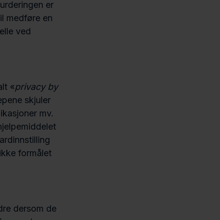
vurderingen er
il medføre en
elle ved
lt «
privacy by
epene skjuler
likasjoner mv.
hjelpemiddelet
dinnstilling
ikke formålet
ldre dersom de