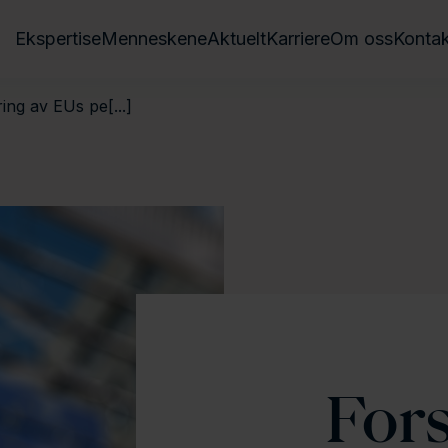
Ekspertise
Menneskene
Aktuelt
Karriere
Om oss
Kontak
ng av EUs pe[...]
For