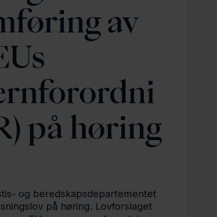
mføring av
EUs
ernforordni
) på høring
ustis- og beredskapsdepartementet
ysningslov på høring. Lovforslaget