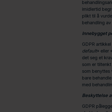
behandlingsans
imidlertid beg
plikt til å vu
behandling av
Innebygget p
GDPR artikkel 
default
» eller 
det seg et kra
som er tiltenk
som benyttes 
bare behandle
med behandli
Beskyttelse a
GDPR pålegger