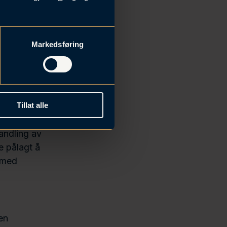
Markedsføring
eriende
 med over 250
og gjøre
Tillat alle
andling av
e pålagt å
 med
en