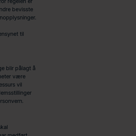
or regelen er
indre bevisste
onopplysninger.
nsynet til
e blir pålagt å
heter være
ssurs vil
emsstillinger
rsonvern.
skal
har medført