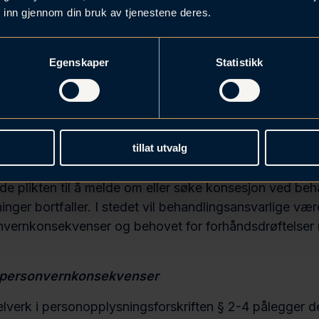
«
dataportabilitet
»).
 inn gjennom din bruk av tjenestene deres.
e får nye plikter
Egenskaper
Statistikk
 får en rekke lovfestede plikter etter GDPR som i var
r gjeldende praksis. Blant annet skal databehandlere
tholde et register over personopplysningsbehandling 
jengelig for Datatilsynet ved påkrav.
tillat utvalg
sesjonsplikten bortfaller
e plikten til å melde om eller søke konsesjon ved beh
nger bortfaller. I stedet vil behandlingsansvarlige vær
nvernkonsekvenser og behovet for forhåndsdrøftelser
 personvernkonsekvenser
lverk i personopplysningsforskriften § 2-4 pålegger d