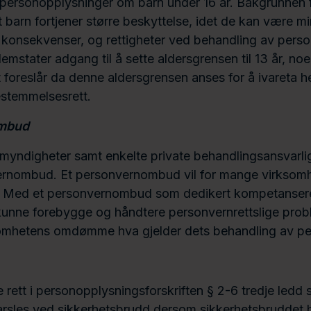
personopplysninger om barn under 16 år. Bakgrunnen f
 barn fortjener større beskyttelse, idet de kan være m
, konsekvenser, og rettigheter ved behandling av pers
mstater adgang til å sette aldersgrensen til 13 år, noe
foreslår da denne aldersgrensen anses for å ivareta he
estemmelsesrett.
mbud
e myndigheter samt enkelte private behandlingsansvarlig
ernombud. Et personvernombud vil for mange virksom
. Med et personvernombud som dedikert kompetansere
unne forebygge og håndtere personvernrettslige probl
omhetens omdømme hva gjelder dets behandling av pe
e rett i personopplysningsforskriften § 2-6 tredje ledd 
arsles ved sikkerhetsbrudd dersom sikkerhetsbruddet 