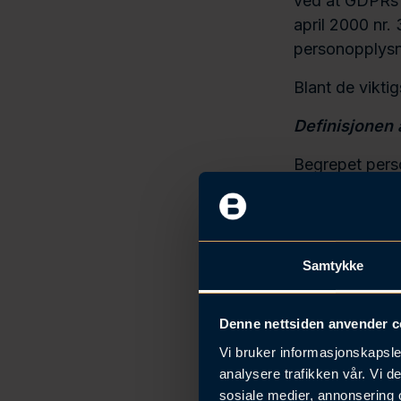
ved at GDPRs r
april 2000 nr
personopplysni
Blant de vikti
Definisjonen
Begrepet perso
geolokasjon, s
informasjonska
Gjeldende ret
identifikasjon
Samtykke
personopplysni
Dataportabilit
Denne nettsiden anvender c
Vi bruker informasjonskapsler
Den registrert
analysere trafikken vår. Vi 
vil nå også ku
sosiale medier, annonsering 