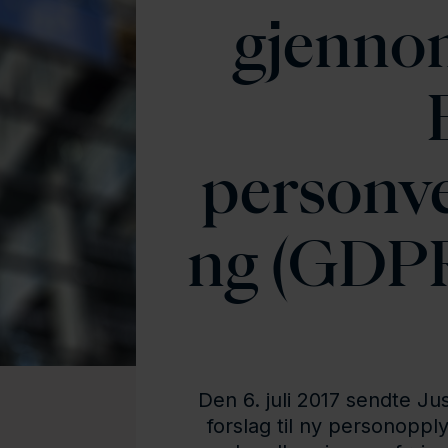
gjenno
personv
ng (GDPR
Den 6. juli 2017 sendte J
forslag til ny personoppl