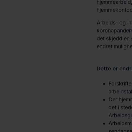
hjemmearbeid, 
hjemmekontor
Arbeids- og in
koronapandemien
det skjedd en 
endret muligh
Dette er endr
Forskrift
arbeidsta
Der hjemm
det i sted
Arbeidsgi
Arbeidsmil
søndagsar