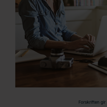
h
o
l
d
Forskriften gir