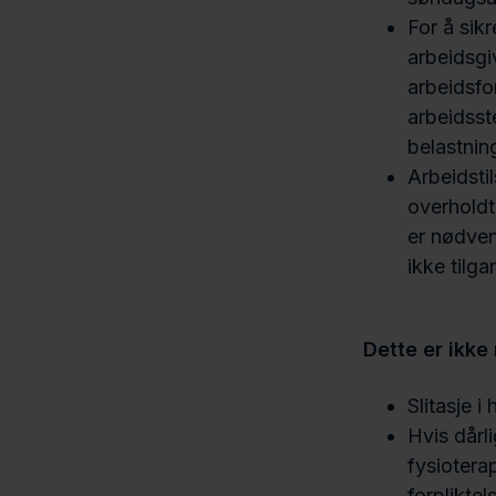
For å sikr
arbeidsgi
arbeidsfor
arbeidsst
belastnin
Arbeidstil
overholdt
er nødven
ikke tilg
Dette er ikke 
Slitasje i
Hvis dårl
fysiotera
forpliktels