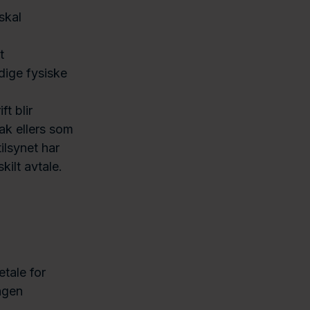
skal
t
dige fysiske
t blir
tak ellers som
lsynet har
kilt avtale.
tale for
ingen