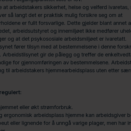
e at arbeidstakers sikkerhet, helse og velferd ivaretas, 
ver så langt det er praktisk mulig forsikre seg om at
holdene er fullt forsvarlige. Dette gjelder blant annet a
edet, arbeidsutstyret og innemiljøet ikke medfører uhel
ger og at det psykososiale arbeidsmiljøet er ivaretatt.
synet fører tilsyn med at bestemmelsene i denne forskrif
. Arbeidstilsynet gir de pålegg og treffer de enkeltved
dige for gjennomføringen av bestemmelsene. Arbeidsti
ang til arbeidstakers hjemmearbeidsplass uten etter særs
regulert:
 hjemmet eller økt strømforbruk.
ig ergonomisk arbeidsplass hjemme kan arbeidsgiver be
peut eller lignende for å unngå varige plager, men har 
er.