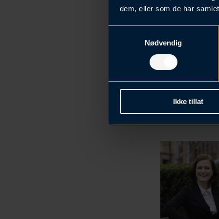
dem, eller som de har samlet
S
Nødvendig
a
m
t
y
k
Ikke tillat
k
e
v
a
l
g