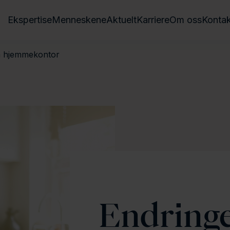
Ekspertise
Menneskene
Aktuelt
Karriere
Om oss
Kontak
om hjemmekontor
Endringer