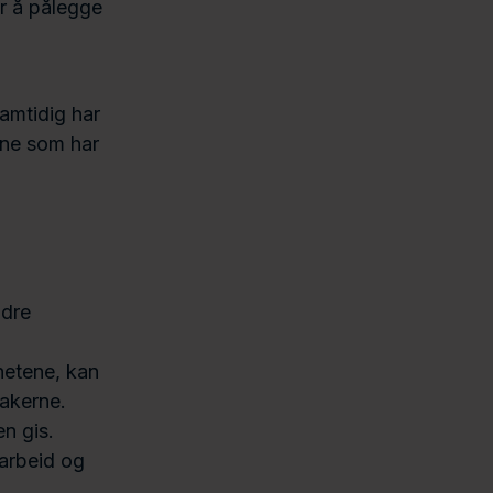
er å pålegge
Samtidig har
ene som har
ndre
hetene, kan
stakerne.
en gis.
tarbeid og