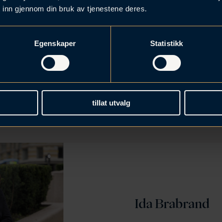
 inn gjennom din bruk av tjenestene deres.
Egenskaper
Statistikk
Kristine N. Slotnæ
tillat utvalg
Ida Brabrand