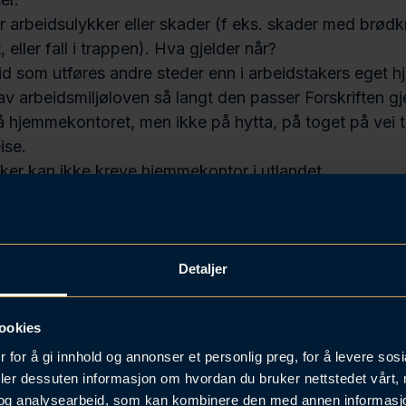
r arbeidsulykker eller skader (f eks. skader med brød
 eller fall i trappen). Hva gjelder når?
id som utføres andre steder enn i arbeidstakers eget h
av arbeidsmiljøloven så langt den passer Forskriften gje
å hjemmekontoret, men ikke på hytta, på toget på vei ti
ise.
ker kan ikke kreve hjemmekontor i utlandet.
er: kgl-res (regjeringen.no)
Detaljer
ookies
 for å gi innhold og annonser et personlig preg, for å levere sos
deler dessuten informasjon om hvordan du bruker nettstedet vårt,
og analysearbeid, som kan kombinere den med annen informasjon d