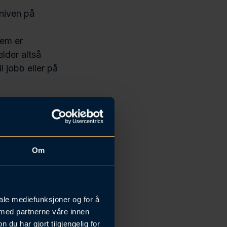
kniven på
jem er
lder altså
l jobb eller på
Om
iale mediefunksjoner og for å
 med partnerne våre innen
u har gjort tilgjengelig for