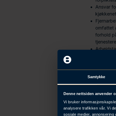
Ansvar fo
kjøkkenet,
Fjernarbe
omfattet 
forhold p
tjenestere
Arbeidsta
Les m
Samtykke
Denne nettsiden anvender c
Kontakt
Vi bruker informasjonskapsler
analysere trafikken vår. Vi 
sosiale medier, annonsering 