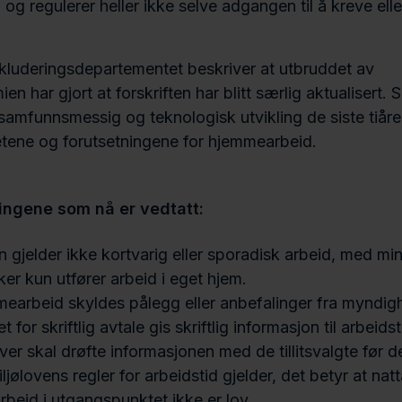
og regulerer heller ikke selve adgangen til å kreve ell
.
kluderingsdepartementet beskriver at utbruddet av
 har gjort at forskriften har blitt særlig aktualisert. 
samfunnsmessig og teknologisk utvikling de siste tiår
etene og forutsetningene for hjemmearbeid.
ingene som nå er vedtatt:
en gjelder ikke kortvarig eller sporadisk arbeid, med mi
ker kun utfører arbeid i eget hjem.
earbeid skyldes pålegg eller anbefalinger fra myndig
et for skriftlig avtale gis skriftlig informasjon til arbeid
ver skal drøfte informasjonen med de tillitsvalgte før d
jølovens regler for arbeidstid gjelder, det betyr at nat
beid i utgangspunktet ikke er lov.