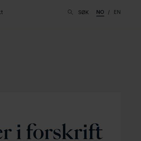
t
NO
EN
SØK
 i forskrift