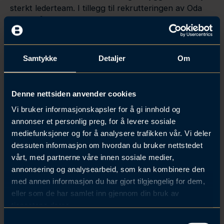
sterkt lederteam. I tillegg til rekrutteringen av Oda
har vi nå landet flere sentrale roller som vil
annonseres rundt nyåret, legger Carlsen til.
Samtykke
Detaljer
Om
Kontakt
Denne nettsiden anvender cookies
Vi bruker informasjonskapsler for å gi innhold og
annonser et personlig preg, for å levere sosiale
Atle H. Carlsen
mediefunksjoner og for å analysere trafikken vår. Vi deler
dessuten informasjon om hvordan du bruker nettstedet
vårt, med partnerne våre innen sosiale medier,
annonsering og analysearbeid, som kan kombinere den
med annen informasjon du har gjort tilgjengelig for dem,
eller som de har samlet inn gjennom din bruk av
tjenestene deres.
Oda Watz
S