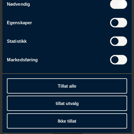
Nødvendig
a
m
t
Egenskaper
y
k
k
Statistikk
Relaterte artikler
e
v
Se alle
Markedsføring
a
l
g
Tillat alle
tillat utvalg
Ikke tillat