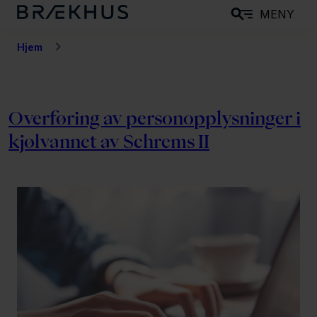
H
MENY
o
p
Hjem
p
t
i
Overføring av personopplysninger i
l
kjølvannet av Schrems II
h
o
v
e
d
i
n
n
h
o