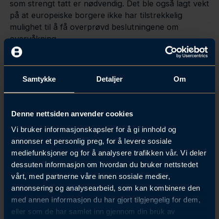
som strengt tatt er nødvendig. Det ble også lagt vekt
på at europeiske borgere ikke har tilstrekkelig
mulighet til å få overprøvd beslutningene om
overvåkning.
EU-domstolen fant at EUs standardkontrakter
fortsatt er et gyldig overføringsgrunnlag, forutsatt
Samtykke
Detaljer
Om
at opplysningene kan gis et beskyttelsesnivå i
mottakerlandet som i hovedsak tilsvarer det som
garanteres i EU/EØS gjennom
Denne nettsiden anvender cookies
personvernforordningen. Domstolen presiserte at
plikten til å vurdere mottakerlandets
Vi bruker informasjonskapsler for å gi innhold og
beskyttelsesnivå ikke er begrenset til EUs
annonser et personlig preg, for å levere sosiale
standardkontrakter, men gjelder for alle
mediefunksjoner og for å analysere trafikken vår. Vi deler
overføringsgrunnlag.
dessuten informasjon om hvordan du bruker nettstedet
vårt, med partnerne våre innen sosiale medier,
Den som overfører personvernopplysninger må
annonsering og analysearbeid, som kan kombinere den
sjekke, vurdere og evt. iverksette tiltak
med annen informasjon du har gjort tilgjengelig for dem,
eller som de har samlet inn gjennom din bruk av
I lys av dommen må den som allerede overfører eller