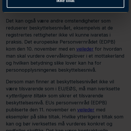
Ikke tillat
eksempelvis ved å gi myndighetene i tredjeland
uforholdsmessig stor adgang til dataene.
Det kan også være andre omstendigheter som
reduserer beskyttelsesnivået, eksempelvis at de
registrertes rettigheter ikke vil kunne ivaretas i
praksis. Det europeiske Personvernrådet (EDPB)
kom den 10. november med en
veileder
for hvordan
man skal vurdere overvåkingslover i et mottakerland
og hvilken betydning slike lover kan ha for
personopplysningenes beskyttelsesnivå.
Dersom man finner at beskyttelsesnivået ikke vil
være tilsvarende som i EU/EØS, må man iverksette
«
ytterligere tiltak
» som sikrer et tilsvarende
beskyttelsesnivå. EUs personvernråd (EDPB)
publiserte den 11. november en
veileder
med
eksempler på slike tiltak. Hvilke ytterligere tiltak som
kan og bør iverksettes må vurderes konkret og
nedfelles skriftlig. Det kan være kontraktuelle,