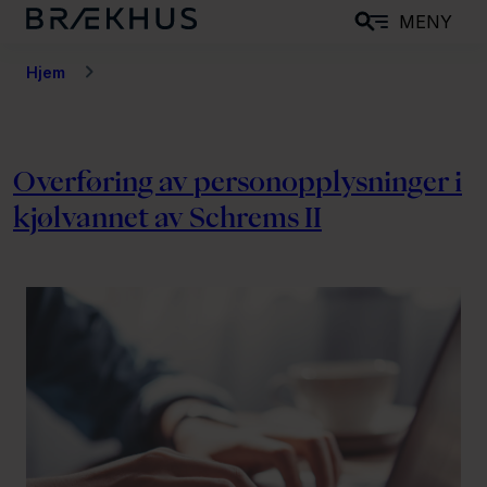
H
MENY
o
p
Hjem
p
t
i
Overføring av personopplysninger i
l
kjølvannet av Schrems II
h
o
v
e
d
i
n
n
h
o