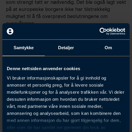
som strengt tatt er nødvendig. Det ble også lagt vekt
på at europeiske borgere ikke har tilstrekkelig
mulighet til å få overprøvd beslutningene om
overvåkning.
EU-domstolen fant at EUs standardkontrakter
fortsatt er et gyldig overføringsgrunnlag, forutsatt
Samtykke
Detaljer
Om
at opplysningene kan gis et beskyttelsesnivå i
mottakerlandet som i hovedsak tilsvarer det som
garanteres i EU/EØS gjennom
Denne nettsiden anvender cookies
personvernforordningen. Domstolen presiserte at
plikten til å vurdere mottakerlandets
Vi bruker informasjonskapsler for å gi innhold og
beskyttelsesnivå ikke er begrenset til EUs
annonser et personlig preg, for å levere sosiale
standardkontrakter, men gjelder for alle
mediefunksjoner og for å analysere trafikken vår. Vi deler
overføringsgrunnlag.
dessuten informasjon om hvordan du bruker nettstedet
vårt, med partnerne våre innen sosiale medier,
Den som overfører personvernopplysninger må
annonsering og analysearbeid, som kan kombinere den
sjekke, vurdere og evt. iverksette tiltak
med annen informasjon du har gjort tilgjengelig for dem,
eller som de har samlet inn gjennom din bruk av
I lys av dommen må den som allerede overfører eller