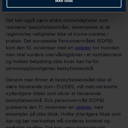
Ikke tillat
eksempelvis ved å gi myndighetene i tredjeland
uforholdsmessig stor adgang til dataene.
Det kan også være andre omstendigheter som
reduserer beskyttelsesnivået, eksempelvis at de
registrertes rettigheter ikke vil kunne ivaretas i
praksis. Det europeiske Personvernrådet (EDPB)
kom den 10. november med en
veileder
for hvordan
man skal vurdere overvåkingslover i et mottakerland
og hvilken betydning slike lover kan ha for
personopplysningenes beskyttelsesnivå.
Dersom man finner at beskyttelsesnivået ikke vil
være tilsvarende som i EU/EØS, må man iverksette
«
ytterligere tiltak
» som sikrer et tilsvarende
beskyttelsesnivå. EUs personvernråd (EDPB)
publiserte den 11. november en
veileder
med
eksempler på slike tiltak. Hvilke ytterligere tiltak som
kan og bør iverksettes må vurderes konkret og
nedfelles skriftlig. Det kan være kontraktuelle,