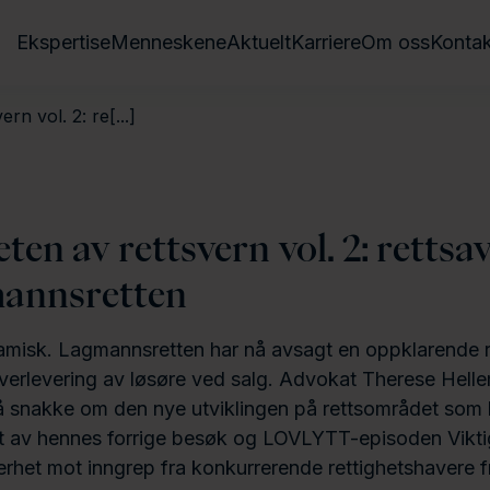
Ekspertise
Menneskene
Aktuelt
Karriere
Om oss
Kontak
ern vol. 2: re[...]
ten av rettsvern vol. 2: rettsa
mannsretten
amisk. Lagmannsretten har nå avsagt en oppklarende r
overlevering av løsøre ved salg. Advokat Therese Hellem
 snakke om den nye utviklingen på rettsområdet som 
ant av hennes forrige besøk og LOVLYTT-episoden Vikt
kerhet mot inngrep fra konkurrerende rettighetshavere f