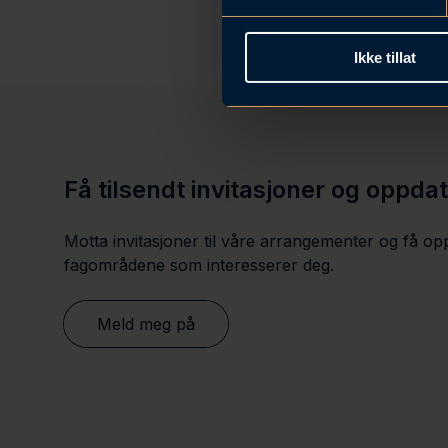
y
k
Ikke tillat
k
e
v
a
l
g
Få tilsendt invitasjoner og oppda
Motta invitasjoner til våre arrangementer og få op
fagområdene som interesserer deg.
Meld meg på