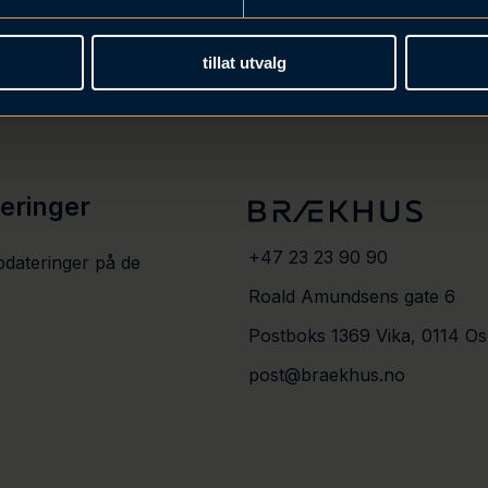
tillat utvalg
teringer
+47 23 23 90 90
pdateringer på de
Roald Amundsens gate 6
Postboks 1369 Vika, 0114 Os
post@braekhus.no