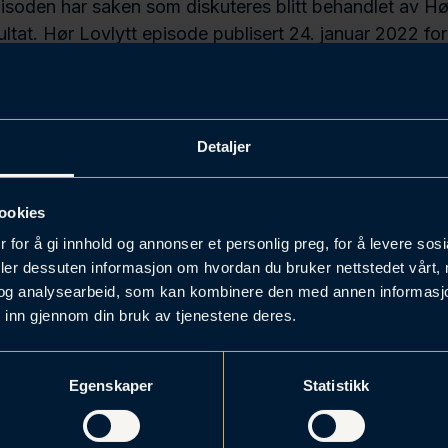
isoden har saken som diskuteres blitt behandlet av Hø
sultat. Hør Lovlytt episode publisert 24. januar 2022 fo
m temaet. Programleder Ida Brabrand. Produsert av Øy
lyd.
Detaljer
ookies
 for å gi innhold og annonser et personlig preg, for å levere sos
deler dessuten informasjon om hvordan du bruker nettstedet vårt,
og analysearbeid, som kan kombinere den med annen informasjon d
 inn gjennom din bruk av tjenestene deres.
Egenskaper
Statistikk
Forrige podkast:
Neste podkast:
kattlegging av kryptovaluta?
Hva er immaterielle rettighe
hva beskytter de deg mot?