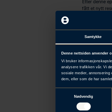
Etter denne ep
h
fått et nytt re
o
informasjon o
l
Weibell/Kanon
d
Samtykke
Denne nettsiden anvender c
Vi bruker informasjonskapsler
analysere trafikken vår. Vi 
sosiale medier, annonsering 
dem, eller som de har samlet
S
Nødvendig
a
m
S
t