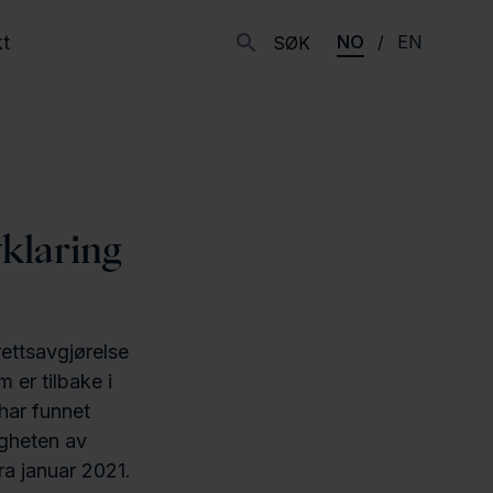
t
NO
EN
SØK
vklaring
ettsavgjørelse
 er tilbake i
har funnet
igheten av
ra januar 2021.