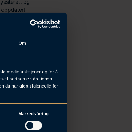
yesterett og
r oppdatert
stein
Om
iale mediefunksjoner og for å
 med partnerne våre innen
u har gjort tilgjengelig for
Markedsføring
ter og