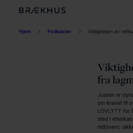
H
o
p
p
Hjem
Podkaster
Viktigheten av rettsv
t
i
l
Viktighe
h
o
fra lag
v
e
Jussen er dyn
d
om kravet til 
i
LOVLYTT for å
sted i etterk
n
rettsvern: sik
n