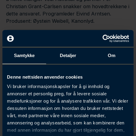
Christian Grant-Carlsen snakker om hovedtrekkene i
l
dette ansvaret. Programleder Eivind Arntsen.
d
Produsent: Øystein Weibell, Kanonlyd.
Samtykke
Detaljer
Om
Denne nettsiden anvender cookies
Vi bruker informasjonskapsler for å gi innhold og
annonser et personlig preg, for å levere sosiale
mediefunksjoner og for å analysere trafikken vår. Vi deler
dessuten informasjon om hvordan du bruker nettstedet
Forrige podkast:
Neste podkast:
vårt, med partnerne våre innen sosiale medier,
Hva er en
Styreansvar del 3:
annonsering og analysearbeid, som kan kombinere den
fremtidsfullmakt og
Hva må styret gjøre
med annen informasjon du har gjort tilgjengelig for dem,
hvem har behov for
når virksomheten