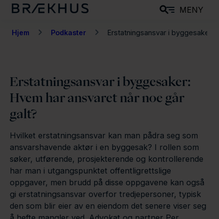
H
MENY
o
p
Hjem
Podkaster
Erstatningsansvar i byggesaker: Hv
p
t
i
Erstatningsansvar i byggesaker:
l
Hvem har ansvaret når noe går
h
o
galt?
v
Hvilket erstatningsansvar kan man pådra seg som
e
ansvarshavende aktør i en byggesak? I rollen som
d
søker, utførende, prosjekterende og kontrollerende
i
har man i utgangspunktet offentligrettslige
n
oppgaver, men brudd på disse oppgavene kan også
n
gi erstatningsansvar overfor tredjepersoner, typisk
h
den som blir eier av en eiendom det senere viser seg
o
å hefte mangler ved. Advokat og partner Per