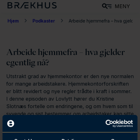
H
MENY
o
p
Hjem
Podkaster
Arbeide hjemmefra – hva gjelder e
p
t
i
Arbeide hjemmefra – hva gjelder
l
egentlig nå?
h
o
Utstrakt grad av hjemmekontor er den nye normalen
v
for mange arbeidstakere. Hjemmekontorforskriften
e
er blitt revidert og nye regler trådte i kraft i sommer.
d
I denne episoden av Lovlytt hører du Kristine
i
Slotnæs fortelle om endringene, og om hvem som til
n
syvende og sist bestemmer om arbeidstaker kan sitte
hjemme og jobbe. Programleder Ida Brabrand.
n
Produsent Øystein Weibell/Kanonlyd.
h
o