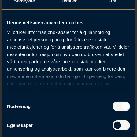
Samtykke
Detaljer
Om
l
d
Forrige podkast:
Neste podkast:
Denne nettsiden anvender cookies
Pendlerboligsakene
Hvor stor gave kan
Vi bruker informasjonskapsler for å gi innhold og
- hva nå?
du gi bort i et
annonser et personlig preg, for å levere sosiale
uskiftet bo?
mediefunksjoner og for å analysere trafikken vår. Vi deler
dessuten informasjon om hvordan du bruker nettstedet
vårt, med partnerne våre innen sosiale medier,
annonsering og analysearbeid, som kan kombinere den
med annen informasjon du har gjort tilgjengelig for dem,
eller som de har samlet inn gjennom din bruk av
tjenestene deres.
Få tilsendt invitasjoner og
S
oppdateringer
Nødvendig
a
m
Motta invitasjoner til våre arrangementer og få
t
oppdateringer på de fagområdene som interesserer deg.
Egenskaper
y
k