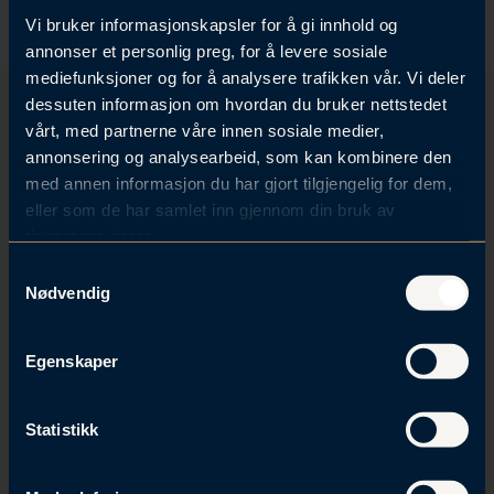
n
l
Vi bruker informasjonskapsler for å gi innhold og
e
d
annonser et personlig preg, for å levere sosiale
d
v
mediefunksjoner og for å analysere trafikken vår. Vi deler
C
dessuten informasjon om hvordan du bruker nettstedet
a
vårt, med partnerne våre innen sosiale medier,
r
annonsering og analysearbeid, som kan kombinere den
Få tilsendt invitasjoner og
d
med annen informasjon du har gjort tilgjengelig for dem,
oppdateringer
eller som de har samlet inn gjennom din bruk av
tjenestene deres.
Motta invitasjoner til våre arrangementer og få
oppdateringer på de fagområdene som interesserer deg.
S
Nødvendig
a
Meld meg på
m
t
Egenskaper
y
k
k
Statistikk
+47 23 23 90 90
e
v
Roald Amundsens gate 6