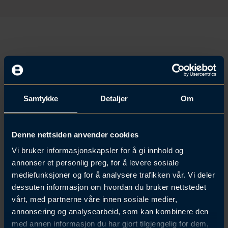
n
e
l
e
d
d
I
d
v
n
C
-
a
p
r
r
Erfaring
Utdanning
Språk
d
o
f
i
Samtykke
Detaljer
Om
2017
Rådgiver skatt og avgift, Brækhus
l
Advokatfirma, Oslo
e
Denne nettsiden anvender cookies
2011 - 2014
Barnehageassistent, Amigos
Vi bruker informasjonskapsler for å gi innhold og
Barnehage, Oslo
annonser et personlig preg, for å levere sosiale
mediefunksjoner og for å analysere trafikken vår. Vi deler
2007 - 2011
Avdelingsleder / rådgiver
dessuten informasjon om hvordan du bruker nettstedet
privatkunder, Deutsche Bank,
vårt, med partnerne våre innen sosiale medier,
Marbella, Spania
annonsering og analysearbeid, som kan kombinere den
med annen informasjon du har gjort tilgjengelig for dem,