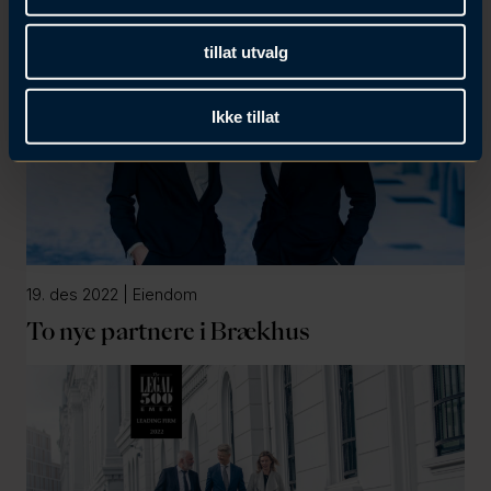
tillat utvalg
Ikke tillat
19. des 2022 | Eiendom
To nye partnere i Brækhus