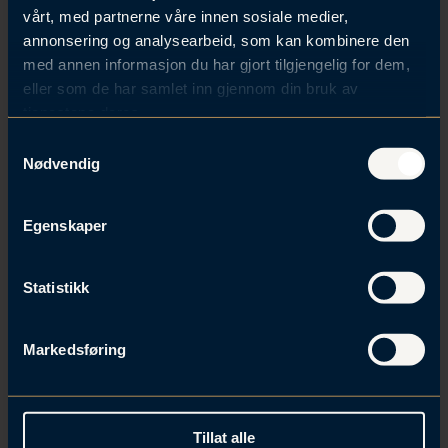
vårt, med partnerne våre innen sosiale medier,
annonsering og analysearbeid, som kan kombinere den
12. apr 2023 | Firmanytt
med annen informasjon du har gjort tilgjengelig for dem,
eller som de har samlet inn gjennom din bruk av
Våre advokater anerkjennes i Legal 500
tjenestene deres.
2023
S
Nødvendig
a
m
t
Egenskaper
y
k
k
Statistikk
e
v
Markedsføring
a
l
06. mar 2023 | M&A
g
Kjøp og salg av aksjeselskaper
Tillat alle